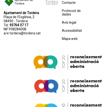
Contacte
Protecció de
Ajuntament de Tordera
dades
Plaça de l'Església, 2
08490 - Tordera
Avís legal
Tel.
93764 37 17
NIF P0828400B
Accessibilitat
a/e
tordera@tordera.cat
Mapa web