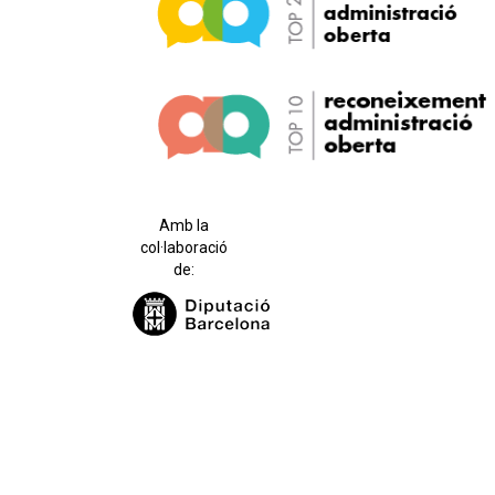
Amb la
col·laboració
de: