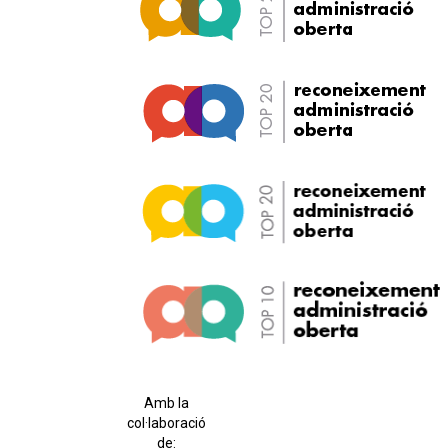
Amb la
col·laboració
de: