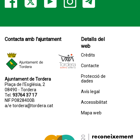
Contacta amb l'ajuntament
Detalls del
web
Crèdits
Contacte
Protecció de
Ajuntament de Tordera
dades
Plaça de l'Església, 2
08490 - Tordera
Avís legal
Tel.
93764 37 17
NIF P0828400B
Accessibilitat
a/e
tordera@tordera.cat
Mapa web