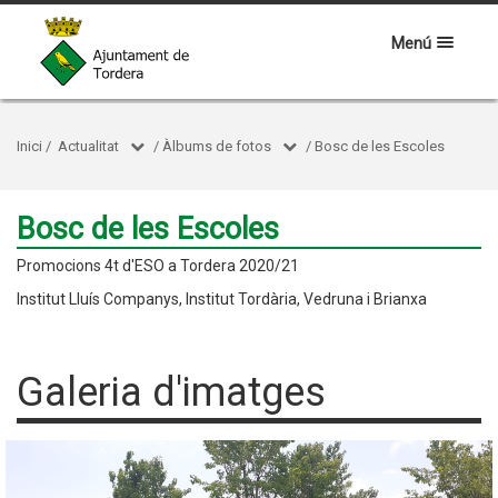
Menú
Inici
/
Actualitat
/
Àlbums de fotos
/
Bosc de les Escoles
Bosc de les Escoles
Promocions 4t d'ESO a Tordera 2020/21
Institut Lluís Companys, Institut Tordària, Vedruna i Brianxa
Galeria d'imatges