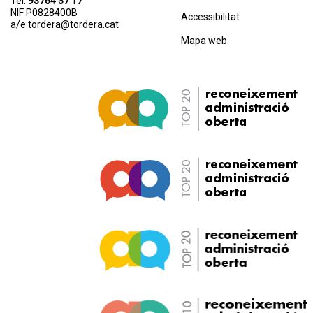
Tel.
93764 37 17
NIF P0828400B
Accessibilitat
a/e
tordera@tordera.cat
Mapa web