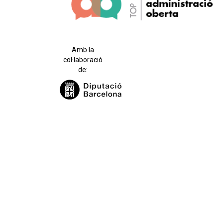
Amb la
col·laboració
de: