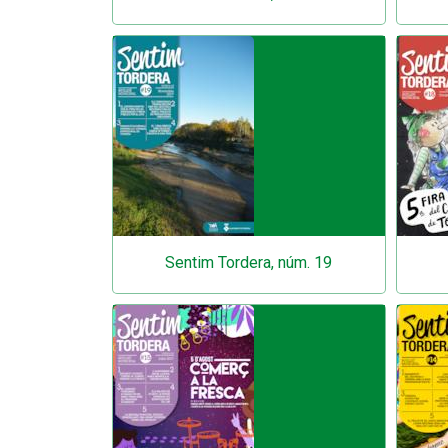
Sentim Tordera, núm. 19