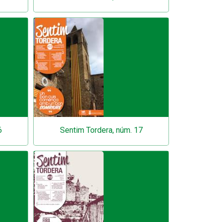
6
Sentim Tordera, núm. 17