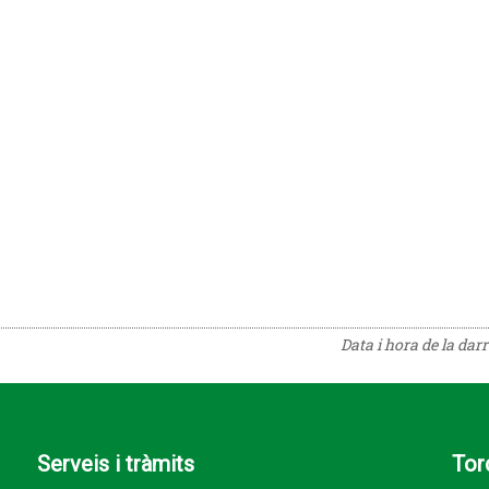
Data i hora de la dar
Serveis i tràmits
Tor