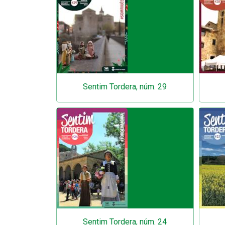
Sentim Tordera, núm. 29
Sentim Tordera, núm. 24