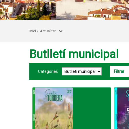
Inici
/
Actualitat
Butlletí municipal
Categories