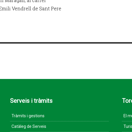
n Maragall, al carrer
Emili Vendrell de Sant Pere
Serveis i tràmits
Tor
Tràmits i gestions
El m
Catàleg de Serveis
Turi