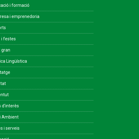
ació i formació
esa i emprenedoria
rts
 i festes
 gran
ica Lingüística
tatge
ltat
ntut
s d'interès
i Ambient
s i serveis