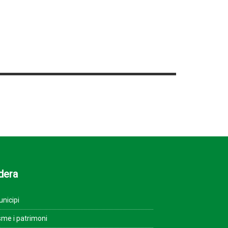
dera
unicipi
sme i patrimoni