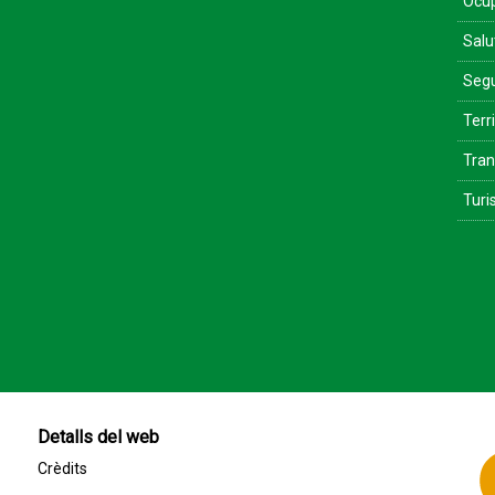
Ocu
Salu
Segu
Terri
Tran
Tur
Detalls del web
Crèdits