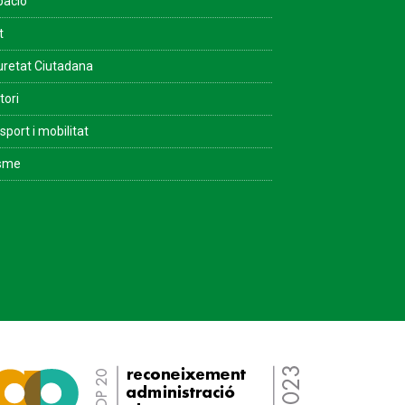
pació
t
retat Ciutadana
tori
sport i mobilitat
isme