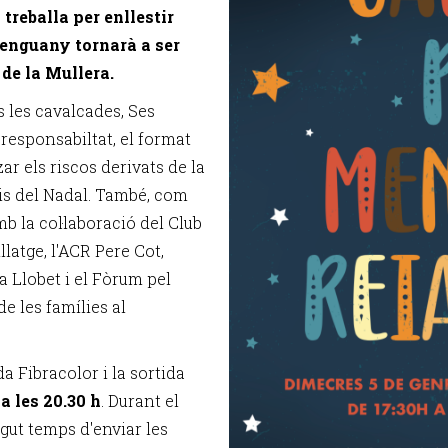
treballa per enllestir
e enguany tornarà a ser
 de la Mullera.
 les cavalcades, Ses
 responsabiltat, el format
r els riscos derivats de la
is del Nadal. També, com
b la col·laboració del Club
latge, l'ACR Pere Cot,
a Llobet i el Fòrum pel
de les famílies al
a Fibracolor i la sortida
 a les 20.30 h
. Durant el
gut temps d'enviar les