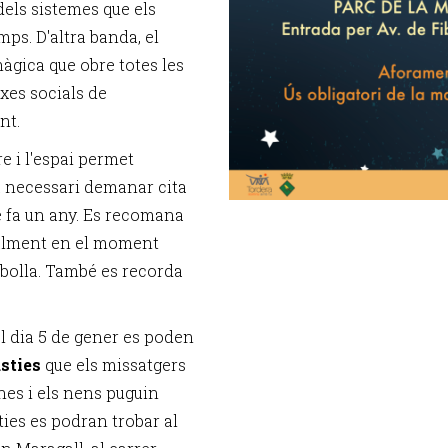
dels sistemes que els
mps. D'altra banda, el
màgica que obre totes les
xes socials de
nt.
re i l'espai permet
à necessari demanar cita
e fa un any. Es recomana
ialment en el moment
ombolla. També es recorda
el dia 5 de gener es poden
ústies
que els missatgers
enes i els nens puguin
ties es podran trobar al