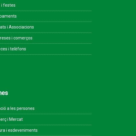
 i festes
ipaments
tats i Associacions
eses i comerços
ces i telèfons
mes
ció a les persones
rç i Mercat
ura i esdeveniments