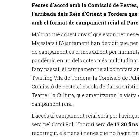
Festes d'acord amb la Comissió de Festes, 
l'arribada dels Reis d'Orient a Tordera qu
amb el format de
campament reial
al Parc
Malgrat que aquest any sí que estan permeses
Majestats i l'Ajuntament han decidit que, per
de campament és el més adient per minimitza
pandèmia en un dels actes més multitudinar
l'any passat, el campament reial comptarà am
Twirling Vila de Tordera, la Comissió de Pubil
Comissió de Festes, l'escola de dansa Cristin
Teatre i la Cultura, que amenitzaran la visita 
campament reial.
L'accés al campament reial serà per l'avingud
serà pel Camí Ral. L'horari serà
de 17.30 fins
recorregut, els nens i nenes que no hagin tin