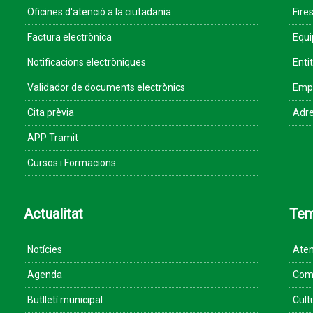
Oficines d'atenció a la ciutadania
Fires
Factura electrònica
Equ
Notificacions electròniques
Enti
Validador de documents electrònics
Empr
Cita prèvia
Adre
APP Tramit
Cursos i Formacions
Actualitat
Te
Notícies
Aten
Agenda
Come
Butlletí municipal
Cult