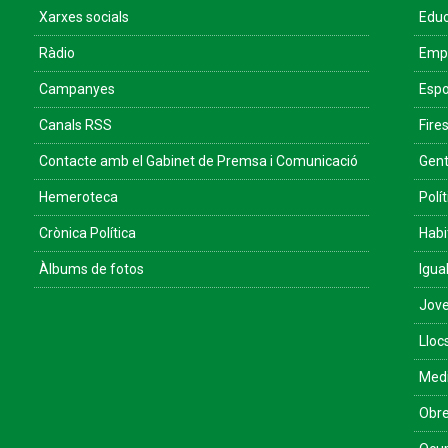
Xarxes socials
Educ
Ràdio
Empr
Campanyes
Espo
Canals RSS
Fires
Contacte amb el Gabinet de Premsa i Comunicació
Gent
Hemeroteca
Polít
Crònica Política
Habi
Àlbums de fotos
Igua
Jove
Lloc
Med
Obre