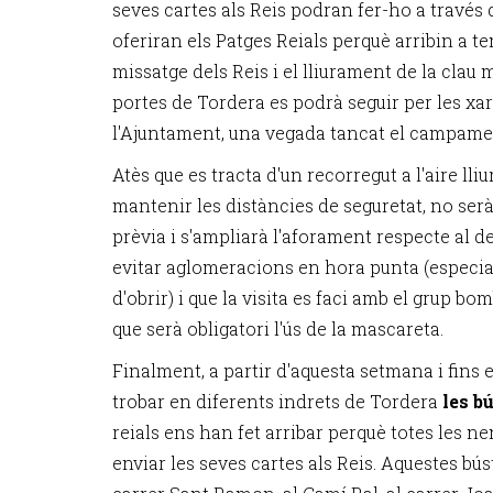
seves cartes als Reis podran fer-ho a través 
oferiran els Patges Reials perquè arribin a te
missatge dels Reis i el lliurament de la clau 
portes de Tordera es podrà seguir per les xar
l'Ajuntament, una vegada tancat el campame
Atès que es tracta d'un recorregut a l'aire lliu
mantenir les distàncies de seguretat, no ser
prèvia i s'ampliarà l'aforament respecte al d
evitar aglomeracions en hora punta (espec
d'obrir) i que la visita es faci amb el grup b
que serà obligatori l'ús de la mascareta.
Finalment, a partir d'aquesta setmana i fins 
trobar en diferents indrets de Tordera
les b
reials ens han fet arribar perquè totes les n
enviar les seves cartes als Reis. Aquestes bús