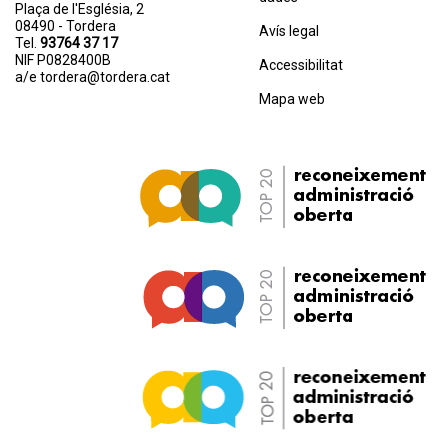
Plaça de l'Església, 2
08490 - Tordera
Avís legal
Tel.
93764 37 17
NIF P0828400B
Accessibilitat
a/e
tordera@tordera.cat
Mapa web