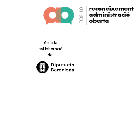
Amb la
col·laboració
de: