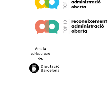
Amb la
col·laboració
de: