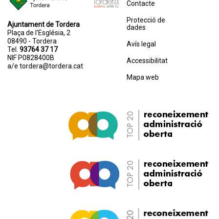
Contacte
Protecció de
Ajuntament de Tordera
dades
Plaça de l'Església, 2
08490 - Tordera
Avís legal
Tel.
93764 37 17
NIF P0828400B
Accessibilitat
a/e
tordera@tordera.cat
Mapa web