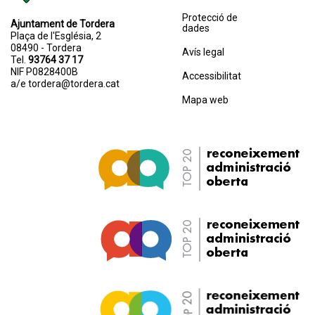
Protecció de
Ajuntament de Tordera
dades
Plaça de l'Església, 2
08490 - Tordera
Avís legal
Tel.
93764 37 17
NIF P0828400B
Accessibilitat
a/e
tordera@tordera.cat
Mapa web