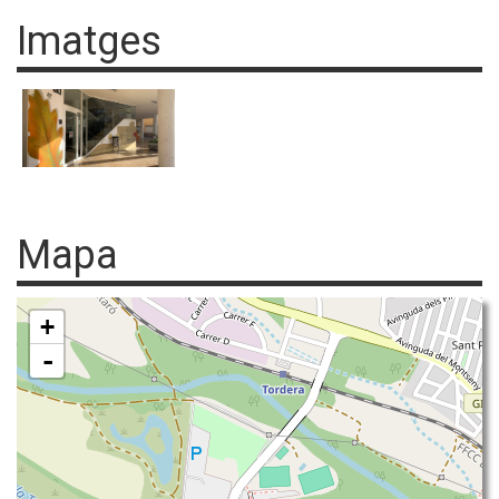
Imatges
Mapa
+
-