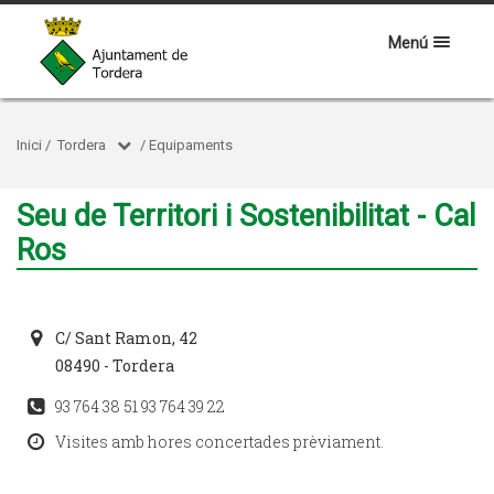
Menú
Inici
/
Tordera
/
Equipaments
Seu de Territori i Sostenibilitat - Cal
Ros
C/ Sant Ramon, 42
08490 - Tordera
93 764 38 51 93 764 39 22
Visites amb hores concertades prèviament.