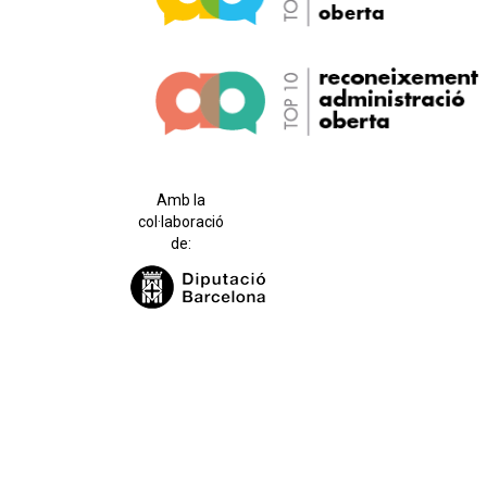
Amb la
col·laboració
de: