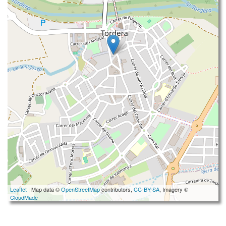
Leaflet
| Map data ©
OpenStreetMap
contributors,
CC-BY-SA
, Imagery ©
CloudMade