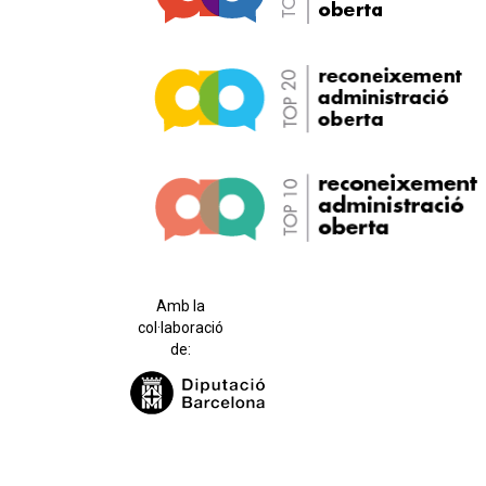
Amb la
col·laboració
de: