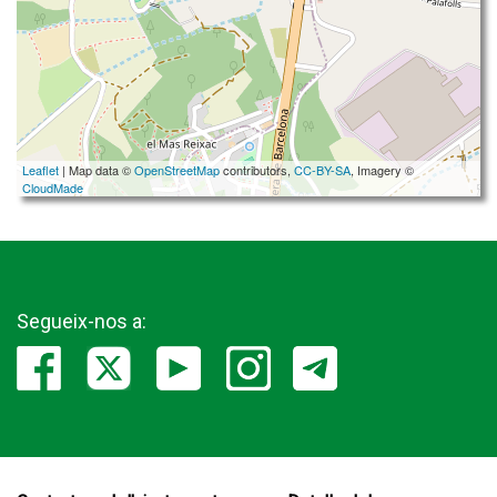
Leaflet
| Map data ©
OpenStreetMap
contributors,
CC-BY-SA
, Imagery ©
CloudMade
Segueix-nos a: