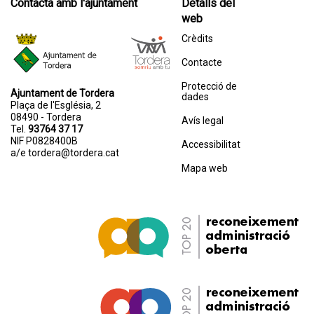
Contacta amb l'ajuntament
Detalls del
web
Crèdits
Contacte
Protecció de
Ajuntament de Tordera
dades
Plaça de l'Església, 2
08490 - Tordera
Avís legal
Tel.
93764 37 17
NIF P0828400B
Accessibilitat
a/e
tordera@tordera.cat
Mapa web