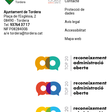
Contacte
Protecció de
Ajuntament de Tordera
dades
Plaça de l'Església, 2
08490 - Tordera
Avís legal
Tel.
93764 37 17
NIF P0828400B
Accessibilitat
a/e
tordera@tordera.cat
Mapa web