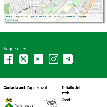
Leaflet
| Map data ©
OpenStreetMap
contributors,
CC-BY-SA
, Imagery ©
CloudMade
Segueix-nos a:
Contacta amb l'ajuntament
Detalls del
web
Crèdits