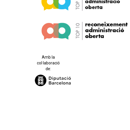
Amb la
col·laboració
de: