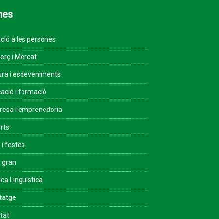
mes
ció a les persones
rç i Mercat
ura i esdeveniments
ació i formació
esa i emprenedoria
rts
 i festes
 gran
ica Lingüística
tatge
ltat