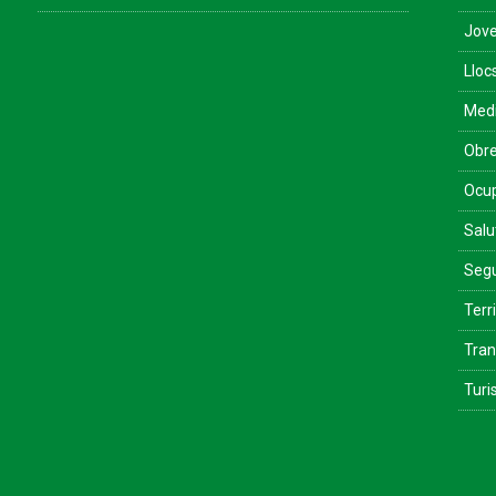
Jove
Lloc
Med
Obre
Ocu
Salu
Segu
Terri
Tran
Tur