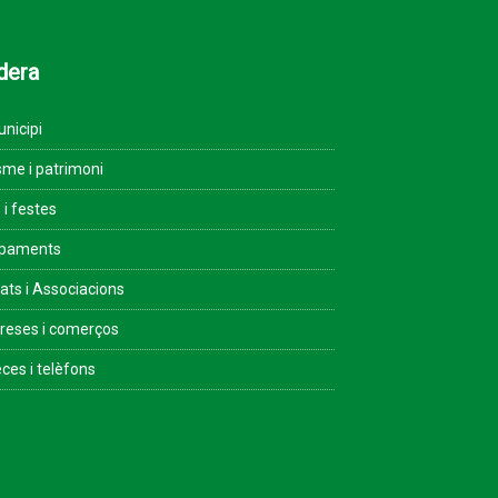
dera
unicipi
sme i patrimoni
 i festes
ipaments
tats i Associacions
eses i comerços
ces i telèfons