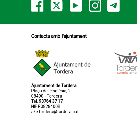
Contacta amb l'ajuntament
Ajuntament de Tordera
Plaça de l'Església, 2
08490 - Tordera
Tel.
93764 37 17
NIF P0828400B
a/e
tordera@tordera.cat