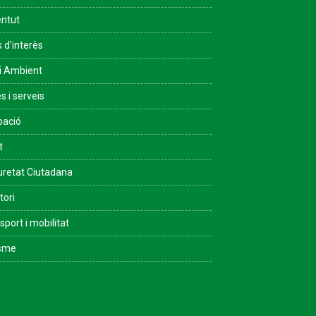
ntut
s d'interès
i Ambient
s i serveis
pació
t
retat Ciutadana
tori
sport i mobilitat
isme