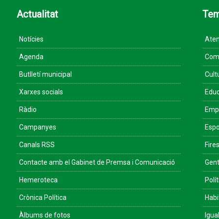
Actualitat
Te
Notícies
Aten
Agenda
Come
Butlletí municipal
Cult
Xarxes socials
Educ
Ràdio
Empr
Campanyes
Espo
Canals RSS
Fires
Contacte amb el Gabinet de Premsa i Comunicació
Gent
Hemeroteca
Polít
Crònica Política
Habi
Àlbums de fotos
Igua