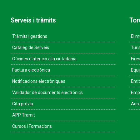
Serveis i tràmits
Tor
Tràmits i gestions
El m
Catàleg de Serveis
Turi
Oficines d'atenció a la ciutadania
Fires
Factura electrònica
Equ
Notificacions electròniques
Enti
Validador de documents electrònics
Empr
Cita prèvia
Adre
APP Tramit
Cursos i Formacions