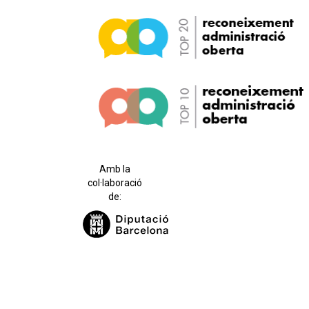
Amb la
col·laboració
de: