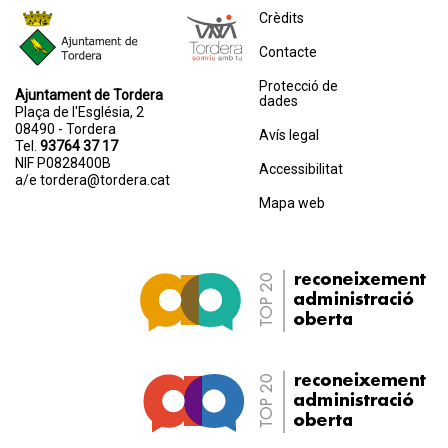
Crèdits
Contacte
Protecció de
Ajuntament de Tordera
dades
Plaça de l'Església, 2
08490 - Tordera
Avís legal
Tel.
93764 37 17
NIF P0828400B
Accessibilitat
a/e
tordera@tordera.cat
Mapa web