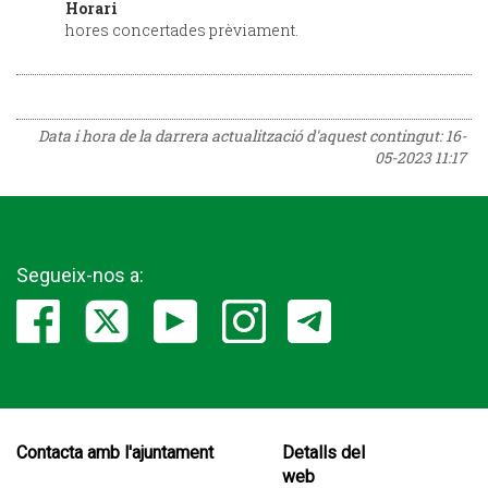
Horari
hores concertades prèviament.
Data i hora de la darrera actualització d'aquest contingut:
16-
05-2023 11:17
Segueix-nos a:
Contacta amb l'ajuntament
Detalls del
web