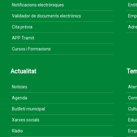
Notificacions electròniques
Enti
Validador de documents electrònics
Empr
Cita prèvia
Adre
APP Tramit
Cursos i Formacions
Actualitat
Te
Notícies
Aten
Agenda
Come
Butlletí municipal
Cult
Xarxes socials
Educ
Ràdio
Empr