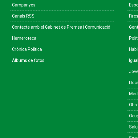
Campanyes
Espo
Canals RSS
Fires
Contacte amb el Gabinet de Premsa i Comunicació
Gent
Hemeroteca
Polít
Crònica Política
Habi
Àlbums de fotos
Igua
Jove
Lloc
Med
Obre
Ocu
Salu