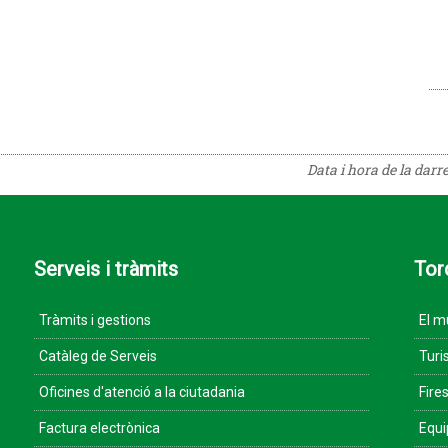
Data i hora de la darr
Serveis i tràmits
Tor
Tràmits i gestions
El m
Catàleg de Serveis
Turi
Oficines d'atenció a la ciutadania
Fires
Factura electrònica
Equ