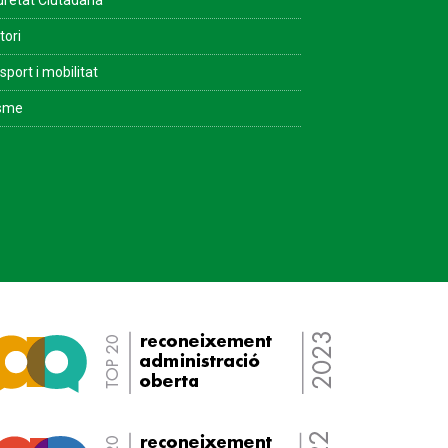
retat Ciutadana
tori
sport i mobilitat
isme