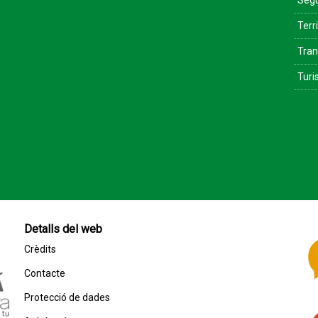
Segu
Terri
Tran
Tur
Detalls del web
Crèdits
Contacte
Protecció de dades