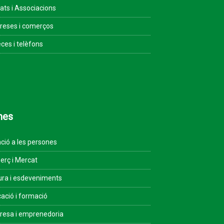
tats i Associacions
eses i comerços
ces i telèfons
mes
ció a les persones
rç i Mercat
ura i esdeveniments
ació i formació
esa i emprenedoria