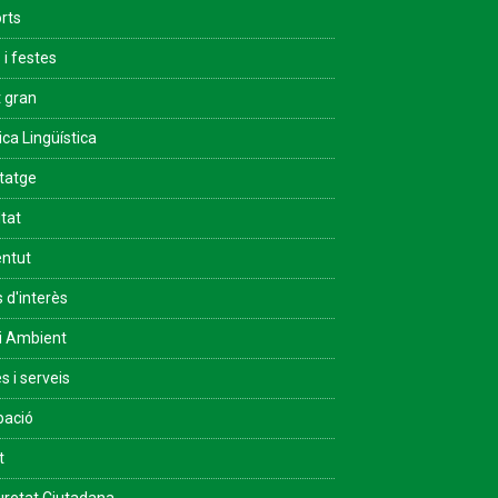
rts
 i festes
 gran
ica Lingüística
tatge
ltat
ntut
s d'interès
i Ambient
s i serveis
pació
t