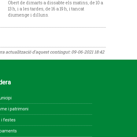
Obert de dimarts a dissabte els matins, de 10 a
13 h, i a les tardes, de 16 a 19 h, i tancat
diumenge i dilluns.
era actualització d'aquest contingut:
09-06-2021 18:42
dera
unicipi
sme i patrimoni
 i festes
ipaments