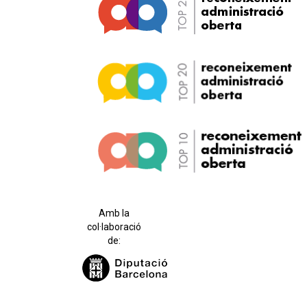
Amb la
col·laboració
de: