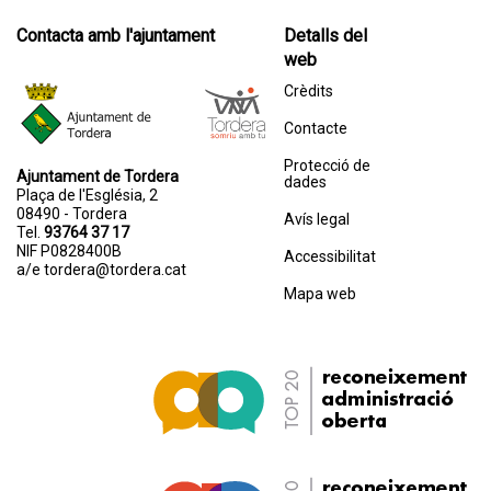
Contacta amb l'ajuntament
Detalls del
web
Crèdits
Contacte
Protecció de
Ajuntament de Tordera
dades
Plaça de l'Església, 2
08490 - Tordera
Avís legal
Tel.
93764 37 17
NIF P0828400B
Accessibilitat
a/e
tordera@tordera.cat
Mapa web