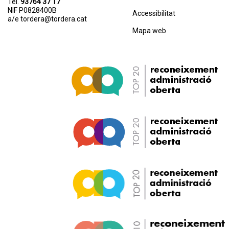
Tel.
93764 37 17
NIF P0828400B
Accessibilitat
a/e
tordera@tordera.cat
Mapa web