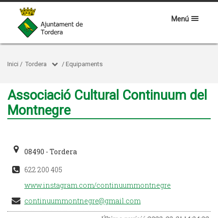
Menú
Inici
/
Tordera
/
Equipaments
Associació Cultural Continuum del
Montnegre
08490 - Tordera
622 200 405
www.instagram.com/continuummontnegre
continuummontnegre@gmail.com