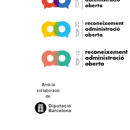
Amb la
col·laboració
de: