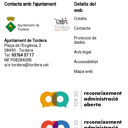
Contacta amb l'ajuntament
Detalls del
web
Crèdits
Contacte
Protecció de
Ajuntament de Tordera
dades
Plaça de l'Església, 2
08490 - Tordera
Avís legal
Tel.
93764 37 17
NIF P0828400B
Accessibilitat
a/e
tordera@tordera.cat
Mapa web