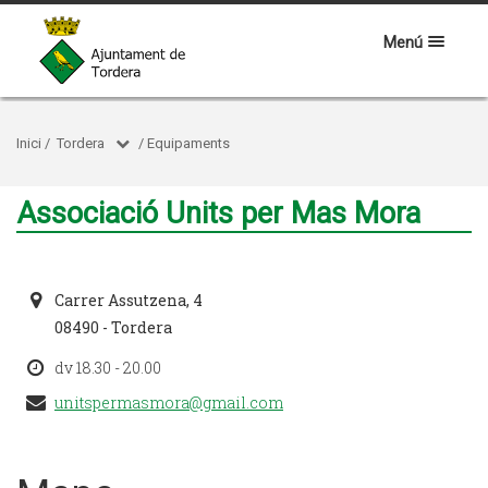
Menú
Inici
/
Tordera
/
Equipaments
Associació Units per Mas Mora
Carrer Assutzena, 4
08490 - Tordera
dv 18.30 - 20.00
unitspermasmora@gmail.com