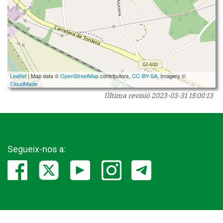
Leaflet
| Map data ©
OpenStreetMap
contributors,
CC-BY-SA
, Imagery ©
CloudMade
Última revisió
2023-03-31 15:00:13
Segueix-nos a: