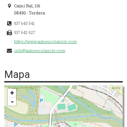
Camí Ral, 116
08490 - Tordera
937 640 541
937 642 627
https://www.autoescolasole.com
info@autoescolasole.com
Mapa
+
-