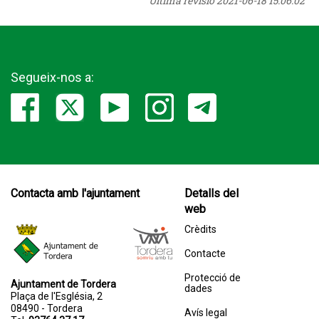
Última revisió
2021-06-18 15:06:02
Segueix-nos a:
Contacta amb l'ajuntament
Detalls del
web
Crèdits
Contacte
Protecció de
Ajuntament de Tordera
dades
Plaça de l'Església, 2
08490 - Tordera
Avís legal