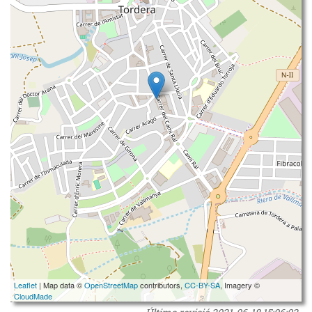
Leaflet
| Map data ©
OpenStreetMap
contributors,
CC-BY-SA
, Imagery ©
CloudMade