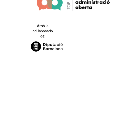
Amb la
col·laboració
de: