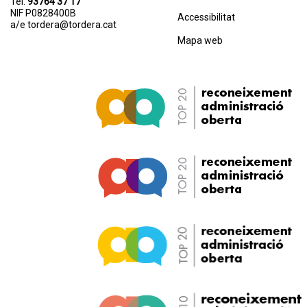
Tel.
93764 37 17
NIF P0828400B
Accessibilitat
a/e
tordera@tordera.cat
Mapa web