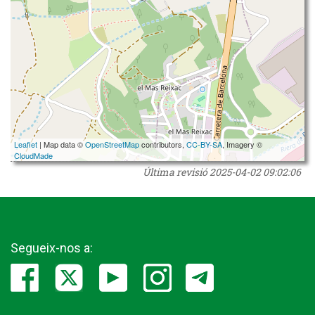
Leaflet
| Map data ©
OpenStreetMap
contributors,
CC-BY-SA
, Imagery ©
CloudMade
Última revisió
2025-04-02 09:02:06
Segueix-nos a: