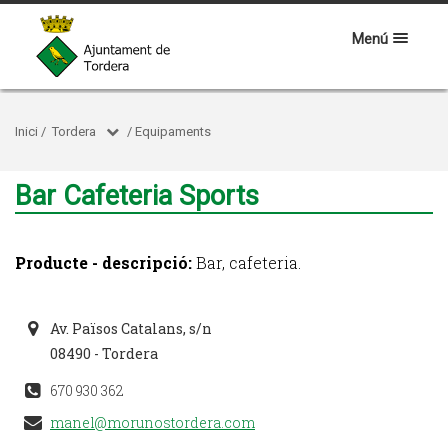
Menú
Inici
/
Tordera
/
Equipaments
Bar Cafeteria Sports
Producte - descripció:
Bar, cafeteria.
Av. Països Catalans, s/n
08490 - Tordera
670 930 362
manel@morunostordera.com