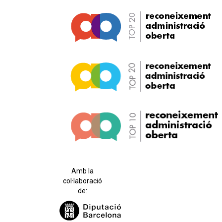
Amb la
col·laboració
de: