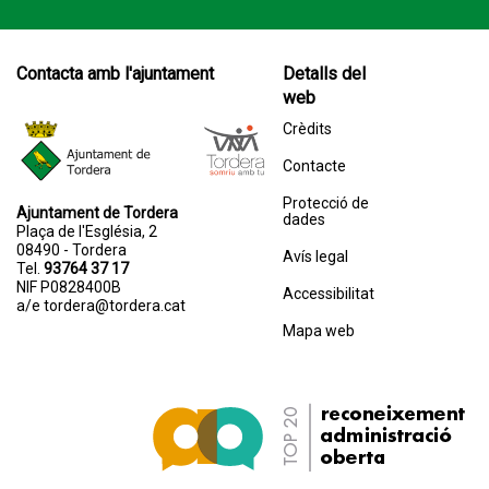
Contacta amb l'ajuntament
Detalls del
web
Crèdits
Contacte
Protecció de
Ajuntament de Tordera
dades
Plaça de l'Església, 2
08490 - Tordera
Avís legal
Tel.
93764 37 17
NIF P0828400B
Accessibilitat
a/e
tordera@tordera.cat
Mapa web