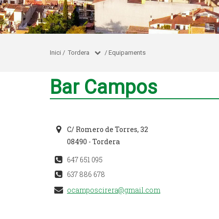
Inici
/
Tordera
/
Equipaments
Bar Campos
C/ Romero de Torres, 32
08490 - Tordera
647 651 095
637 886 678
ocamposcirera@gmail.com