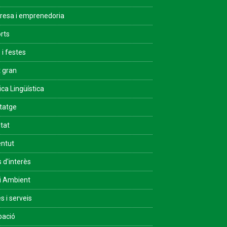
esa i emprenedoria
rts
 i festes
 gran
ica Lingüística
tatge
ltat
ntut
s d'interès
i Ambient
s i serveis
pació