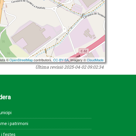
data ©
OpenStreetMap
contributors,
CC-BY-SA
, Imagery ©
CloudMade
Última revisió
2025-04-02 09:02:34
dera
unicipi
sme i patrimoni
 i festes