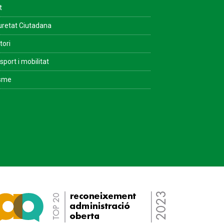
t
retat Ciutadana
tori
sport i mobilitat
isme