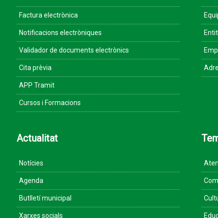
Factura electrònica
Equ
Notificacions electròniques
Enti
Validador de documents electrònics
Empr
Cita prèvia
Adre
APP Tramit
Cursos i Formacions
Actualitat
Te
Notícies
Aten
Agenda
Come
Butlletí municipal
Cult
Xarxes socials
Educ