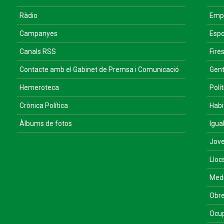
Ràdio
Empr
Campanyes
Espo
Canals RSS
Fires
Contacte amb el Gabinet de Premsa i Comunicació
Gent
Hemeroteca
Polít
Crònica Política
Habi
Àlbums de fotos
Igua
Jove
Lloc
Med
Obre
Ocu