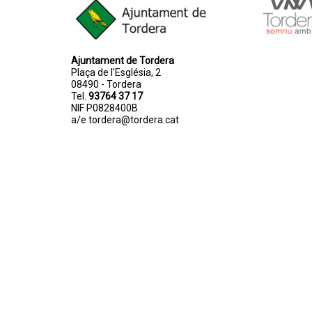
Ajuntament de Tordera
Plaça de l'Església, 2
08490 - Tordera
Tel.
93764 37 17
NIF P0828400B
a/e
tordera@tordera.cat