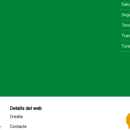
Salu
Segu
Terri
Tran
Tur
Detalls del web
Crèdits
Contacte