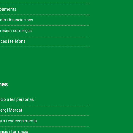
ipaments
tats i Associacions
eses i comerços
ces i telèfons
mes
ció a les persones
rç i Mercat
ura i esdeveniments
ació i formació