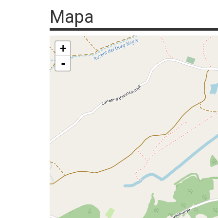
Mapa
+
-