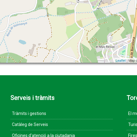
Leaflet
| Map 
Serveis i tràmits
Tor
Tràmits i gestions
El m
Catàleg de Serveis
Turi
Oficines d'atenció a la ciutadania
Fires