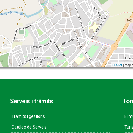
Leaflet
| Map 
Serveis i tràmits
Tor
Tràmits i gestions
El m
Catàleg de Serveis
Turi