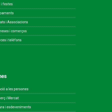
 i festes
ipaments
tats i Associacions
eses i comerços
ces i telèfons
mes
ció a les persones
rç i Mercat
ura i esdeveniments