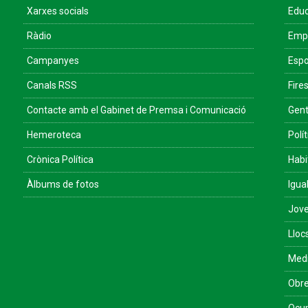
Xarxes socials
Educ
Ràdio
Empr
Campanyes
Espo
Canals RSS
Fires
Contacte amb el Gabinet de Premsa i Comunicació
Gent
Hemeroteca
Polít
Crònica Política
Habi
Àlbums de fotos
Igua
Jove
Lloc
Med
Obre