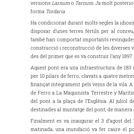
versions
Larnum
o
Tarnum.
Ja molt posterior
forma
Tordaria
.
Ha condicionat durant molts segles la idiosi
disposar d'unes terres fèrtils per al conreu
també han comportat importants revingude
construcció i reconstrucció de les diverses v
des del primer que es va construir l'any 1897.
Aquest pont era una infraestructura de 183 
per 10 pilars de ferro, clavats a quatre metr
finançat íntegrament pels veïns de la vila. A
de Ferro a La Maquinista Terrestre y Marítim
del pont a la plaça de l’Església. Al juliol
destinades al muntatge del pont, de manera q
Finalment es va inaugurar el 3 d’agost del 
matinada, una inundació va fer caure el po