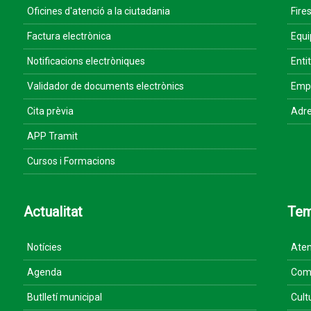
Oficines d'atenció a la ciutadania
Fires
Factura electrònica
Equ
Notificacions electròniques
Enti
Validador de documents electrònics
Empr
Cita prèvia
Adre
APP Tramit
Cursos i Formacions
Actualitat
Te
Notícies
Aten
Agenda
Come
Butlletí municipal
Cult