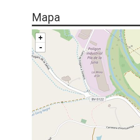
Mapa
+
-