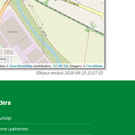
data ©
OpenStreetMap
contributors,
CC-BY-SA
, Imagery ©
CloudMade
Última revisió
2025-09-23 12:27:32
dera
unicipi
sme i patrimoni