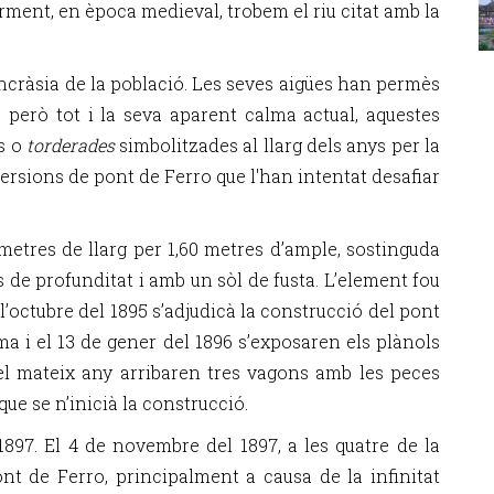
ment, en època medieval, trobem el riu citat amb la
ncràsia de la població. Les seves aigües han permès
, però tot i la seva aparent calma actual, aquestes
s o
torderades
simbolitzades al llarg dels anys per la
ersions de pont de Ferro que l'han intentat desafiar
metres de llarg per 1,60 metres d’ample, sostinguda
es de profunditat i amb un sòl de fusta. L’element fou
 l’octubre del 1895 s’adjudicà la construcció del pont
a i el 13 de gener del 1896 s’exposaren els plànols
 del mateix any arribaren tres vagons amb les peces
ue se n’inicià la construcció.
1897. El 4 de novembre del 1897, a les quatre de la
nt de Ferro, principalment a causa de la infinitat