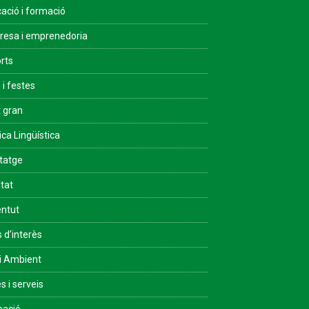
ació i formació
esa i emprenedoria
rts
 i festes
 gran
ica Lingüística
tatge
ltat
ntut
s d'interès
i Ambient
s i serveis