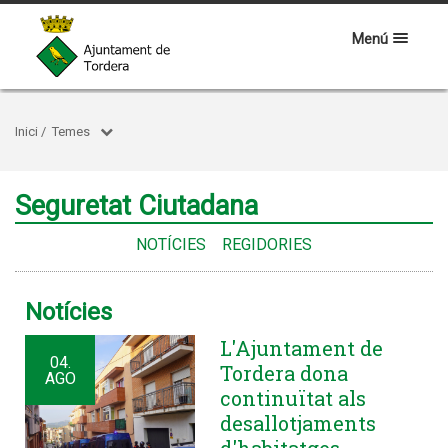
Menú
Inici
/
Temes
Seguretat Ciutadana
NOTÍCIES
REGIDORIES
Notícies
L'Ajuntament de
04.
Tordera dona
AGO
continuïtat als
desallotjaments