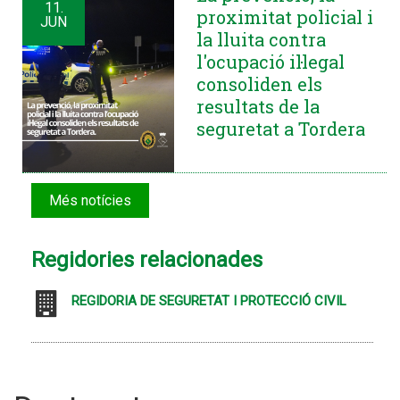
11.
proximitat policial i
JUN
la lluita contra
l'ocupació il·legal
consoliden els
resultats de la
seguretat a Tordera
Més notícies
Regidories relacionades
REGIDORIA DE SEGURETAT I PROTECCIÓ CIVIL