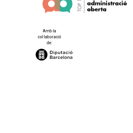
Amb la
col·laboració
de: