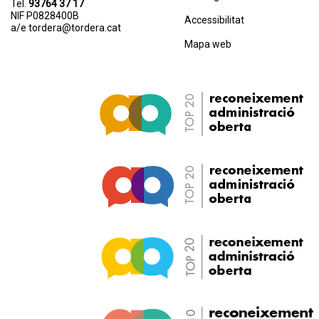
Tel.
93764 37 17
NIF P0828400B
Accessibilitat
a/e
tordera@tordera.cat
Mapa web