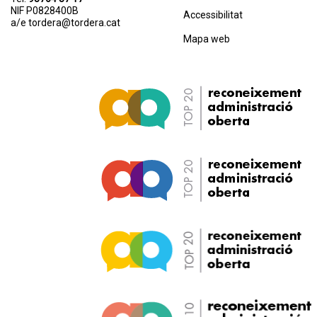
NIF P0828400B
Accessibilitat
a/e
tordera@tordera.cat
Mapa web