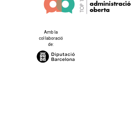
Amb la
col·laboració
de: