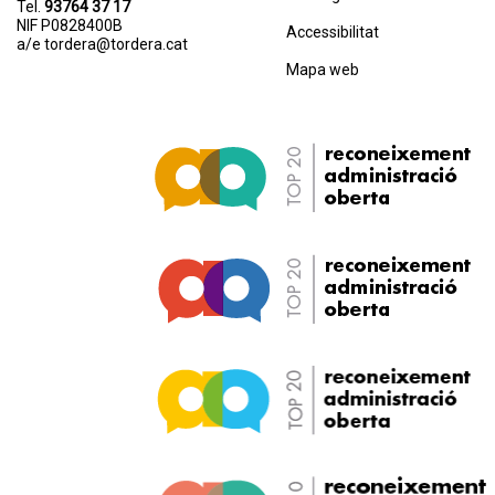
Tel.
93764 37 17
NIF P0828400B
Accessibilitat
a/e
tordera@tordera.cat
Mapa web