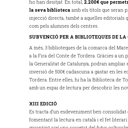
ho han desitjat. En total,
2.200€ que permetr
la seva biblioteca
amb els títols que seran p
injecció directa, també a aquelles editorials q
com pels alumnes dels centres.
SUBVENCIÓ PER A BIBLIOTEQUES DE L
A més, 3 biblioteques de la comarca del Ma
a la Fira del Conte de Tordera. Gràcies a un
la Generalitat de Catalunya, podran ampliar 
inversió de 500€ cadascuna a gastar en les ed
Tordera. Entre elles, hi ha la Biblioteca de 
amb un espai de lectura per descobrir les no
XIII EDICIÓ
Es tracta d’un esdeveniment ben consolidat q
fomentant la lectura en català i el fet literari
garantint així una societat del futur cultural