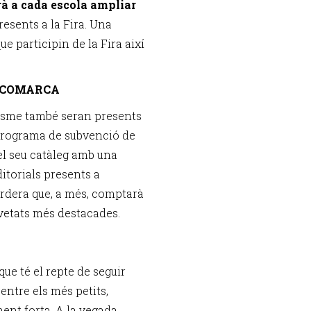
à a cada escola ampliar
resents a la Fira. Una
ue participin de la Fira així
A COMARCA
resme també seran presents
 programa de subvenció de
el seu catàleg amb una
itorials presents a
Tordera que, a més, comptarà
vetats més destacades.
ue té el repte de seguir
 entre els més petits,
ment forta. A la vegada