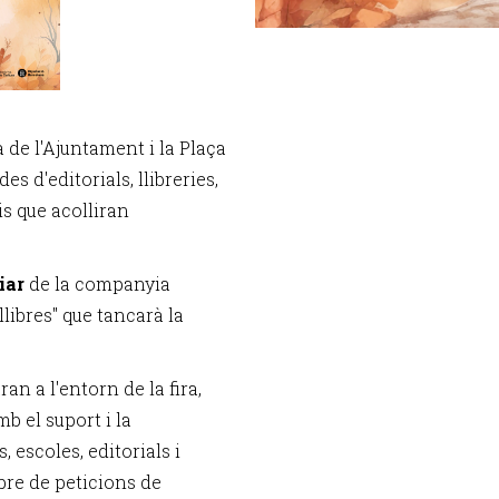
a de l'Ajuntament i la Plaça
es d'editorials, llibreries,
ris que acolliran
iar
de la companyia
llibres" que tancarà la
ran a l'entorn de la fira,
b el suport i la
s, escoles, editorials i
bre de peticions de