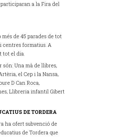
 participaran a la Fira del
 més de 45 parades de tot
s i centres formatius. A
tot el dia.
r són: Una mà de llibres,
Artèria, el Cep i la Nansa,
oure D Can Roca,
s, Llibreria infantil Gibert
DUCATIUS DE TORDERA
ra ha ofert subvenció de
 educatius de Tordera que