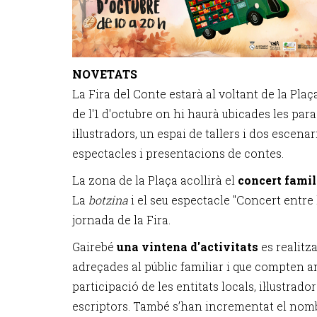
NOVETATS
La Fira del Conte estarà al voltant de la Plaç
de l'1 d'octubre on hi haurà ubicades les parad
il·lustradors, un espai de tallers i dos escena
espectacles i presentacions de contes.
La zona de la Plaça acollirà el
concert famil
La
botzina
i el seu espectacle "Concert entre 
jornada de la Fira.
Gairebé
una vintena d'activitats
es realitza
adreçades al públic familiar i que compten am
participació de les entitats locals, il·lustrador
escriptors. També s’han incrementat el nom