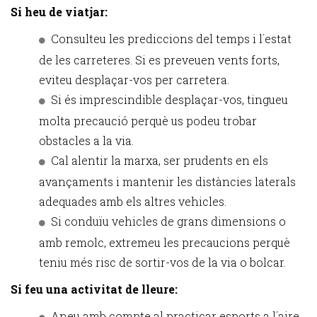
Si heu de viatjar:
Consulteu les prediccions del temps i l´estat
de les carreteres. Si es preveuen vents forts,
eviteu desplaçar-vos per carretera.
Si és imprescindible desplaçar-vos, tingueu
molta precaució perquè us podeu trobar
obstacles a la via.
Cal alentir la marxa, ser prudents en els
avançaments i mantenir les distàncies laterals
adequades amb els altres vehicles.
Si conduïu vehicles de grans dimensions o
amb remolc, extremeu les precaucions perquè
teniu més risc de sortir-vos de la via o bolcar.
Si feu una activitat de lleure:
Aneu amb compte al practicar esports a l´aire