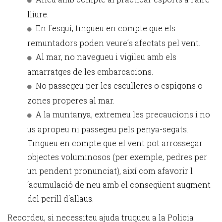
lliure.
En l´esquí, tingueu en compte que els
remuntadors poden veure´s afectats pel vent.
Al mar, no navegueu i vigileu amb els
amarratges de les embarcacions.
No passegeu per les esculleres o espigons o
zones properes al mar.
A la muntanya, extremeu les precaucions i no
us apropeu ni passegeu pels penya-segats.
Tingueu en compte que el vent pot arrossegar
objectes voluminosos (per exemple, pedres per
un pendent pronunciat), així com afavorir l
´acumulació de neu amb el consegüent augment
del perill d´allaus.
Recordeu, si necessiteu ajuda truqueu a la Policia