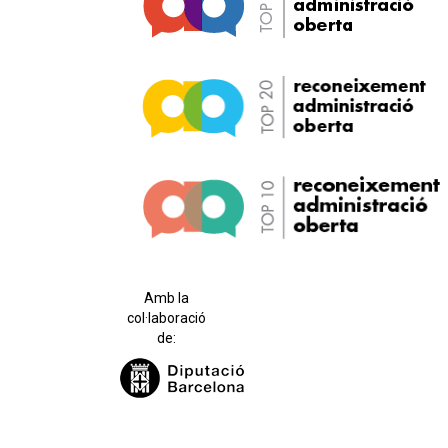
Amb la
col·laboració
de: