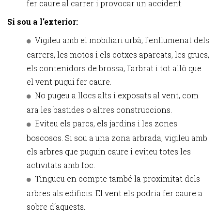
fer caure al carrer i provocar un accident.
Si sou a l'exterior:
Vigileu amb el mobiliari urbà, l´enllumenat dels
carrers, les motos i els cotxes aparcats, les grues,
els contenidors de brossa, l´arbrat i tot allò que
el vent pugui fer caure.
No pugeu a llocs alts i exposats al vent, com
ara les bastides o altres construccions.
Eviteu els parcs, els jardins i les zones
boscosos. Si sou a una zona arbrada, vigileu amb
els arbres que puguin caure i eviteu totes les
activitats amb foc.
Tingueu en compte també la proximitat dels
arbres als edificis. El vent els podria fer caure a
sobre d´aquests.