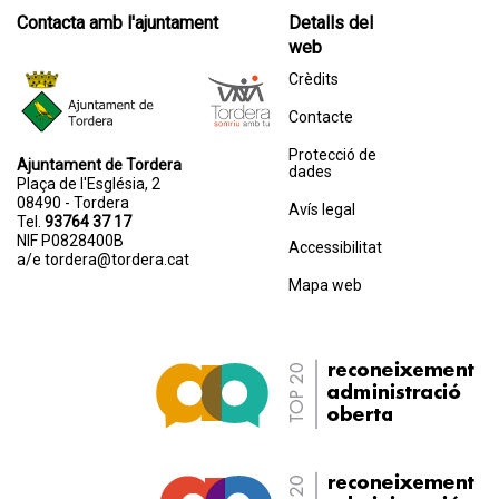
Contacta amb l'ajuntament
Detalls del
web
Crèdits
Contacte
Protecció de
Ajuntament de Tordera
dades
Plaça de l'Església, 2
08490 - Tordera
Avís legal
Tel.
93764 37 17
NIF P0828400B
Accessibilitat
a/e
tordera@tordera.cat
Mapa web