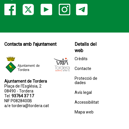
Contacta amb l'ajuntament
Detalls del
web
Crèdits
Contacte
Protecció de
Ajuntament de Tordera
dades
Plaça de l'Església, 2
08490 - Tordera
Avís legal
Tel.
93764 37 17
NIF P0828400B
Accessibilitat
a/e
tordera@tordera.cat
Mapa web