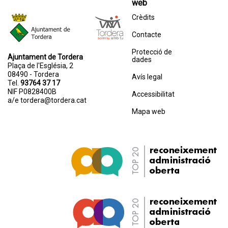
web
Crèdits
Contacte
Protecció de
Ajuntament de Tordera
dades
Plaça de l'Església, 2
08490 - Tordera
Avís legal
Tel.
93764 37 17
NIF P0828400B
Accessibilitat
a/e
tordera@tordera.cat
Mapa web