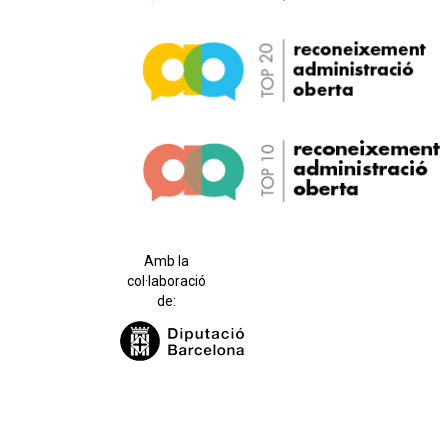
Amb la
col·laboració
de: