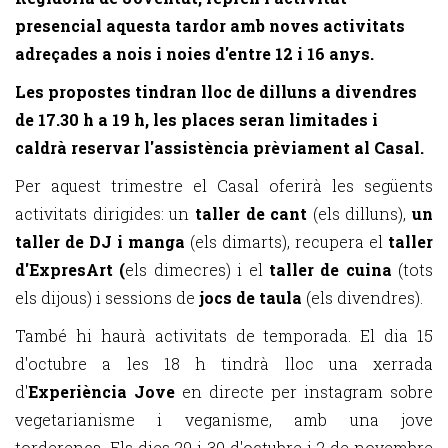
presencial aquesta tardor amb noves activitats
adreçades a nois i noies d'entre 12 i 16 anys.
Les propostes tindran lloc de dilluns a divendres
de 17.30 h a 19 h, les places seran limitades i
caldrà reservar l'assistència prèviament al Casal.
Per aquest trimestre el Casal oferirà les següents
activitats dirigides: un
taller de cant
(els dilluns),
un
taller de DJ i manga
(els dimarts), recupera el
taller
d'ExpresArt (
els dimecres) i el
taller de cuina
(tots
els dijous) i sessions de
jocs de taula
(els divendres).
També hi haurà activitats de temporada. El dia 15
d'octubre a les 18 h tindrà lloc una xerrada
d'
Experiència Jove
en directe per instagram sobre
vegetarianisme i veganisme, amb una jove
torderenca. Els dies 29 i 30 d'octubre i 2 de novembre