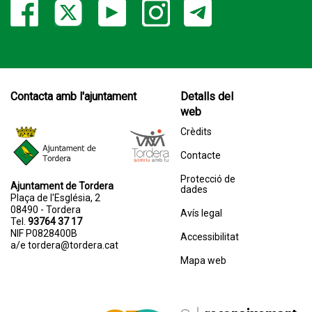
Contacta amb l'ajuntament
Detalls del
web
Crèdits
Contacte
Protecció de
Ajuntament de Tordera
dades
Plaça de l'Església, 2
08490 - Tordera
Avís legal
Tel.
93764 37 17
NIF P0828400B
Accessibilitat
a/e
tordera@tordera.cat
Mapa web