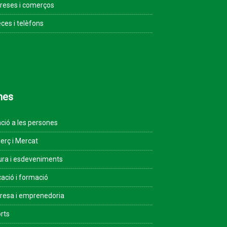
eses i comerços
ces i telèfons
mes
ció a les persones
rç i Mercat
ura i esdeveniments
ació i formació
esa i emprenedoria
rts