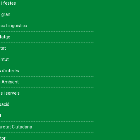
 i festes
 gran
ica Lingüística
tatge
ltat
ntut
s d'interès
i Ambient
s i serveis
pació
t
retat Ciutadana
tori