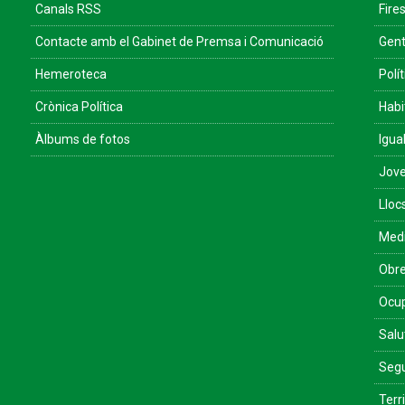
Canals RSS
Fires
Contacte amb el Gabinet de Premsa i Comunicació
Gent
Hemeroteca
Polít
Crònica Política
Habi
Àlbums de fotos
Igua
Jove
Lloc
Med
Obre
Ocu
Salu
Segu
Terri