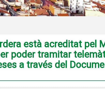
dera està acreditat pel Mi
er poder tramitar telemà
eses a través del Documen