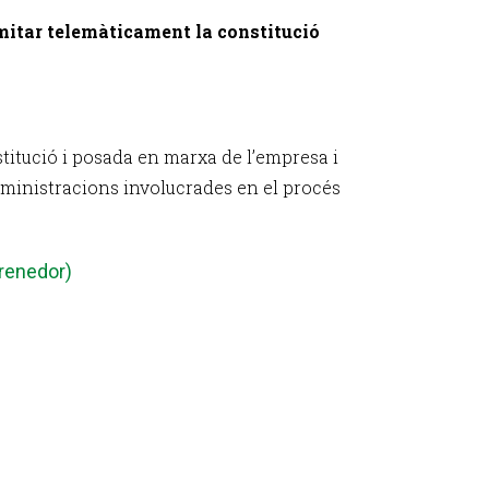
amitar telemàticament la constitució
titució i posada en marxa de l’empresa i
dministracions involucrades en el procés
prenedor)