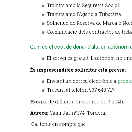
Tràmits amb la Seguretat Social.
Tràmits amb l’Agència Tributària.
Sol·licitud de Reserva de Marca o No
Comunicació dels contractes de trebal
Quin és el cost de donar d’alta un autònom 
El servei és gratuït. L’autònom no tind
És imprescindible sol·licitar cita prèvia:
Enviant un correu electrònic a
promo
Trucant al telèfon 937 643 717
Horari:
de dilluns a divendres, de 9 a 14h.
Adreça:
Camí Ral, nº174 Tordera.
Cal tenir en compte que: