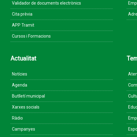
Validador de documents electrònics
Empr
Cita prèvia
Adre
APP Tramit
Cursos i Formacions
Actualitat
Te
Notícies
Aten
Agenda
Come
Butlletí municipal
Cult
Xarxes socials
Educ
Ràdio
Empr
Campanyes
Espo