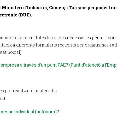
l Ministeri d’Indústria, Comerç i Turisme per poder tr
ectrònic (DUE).
ment que recull totes les dades necessàries per a la cons
tueix a diferents formularis requerits per organismes i a
at Social).
 empresa a través d’un punt PAE? (Punt d'atenció a l'Em
s pot realitzar el mateix dia.
uït.
mpresari individual (autònom)?