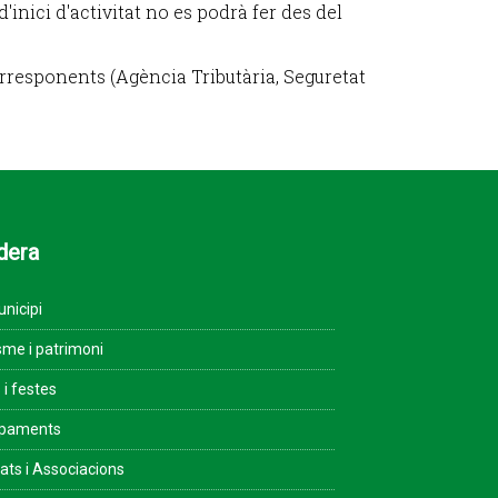
'inici d'activitat no es podrà fer des del
corresponents (Agència Tributària, Seguretat
dera
unicipi
sme i patrimoni
 i festes
ipaments
tats i Associacions