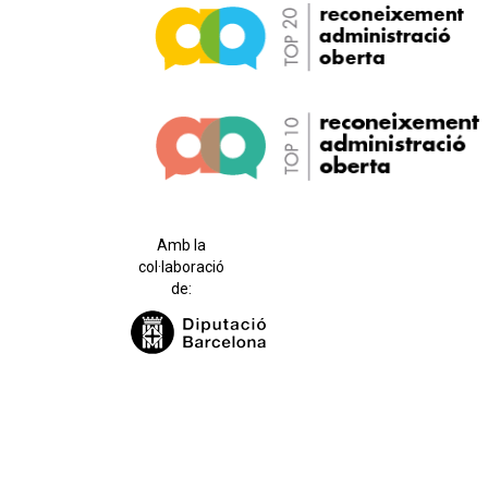
Amb la
col·laboració
de: