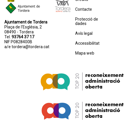
Contacte
Protecció de
Ajuntament de Tordera
dades
Plaça de l'Església, 2
08490 - Tordera
Avís legal
Tel.
93764 37 17
NIF P0828400B
Accessibilitat
a/e
tordera@tordera.cat
Mapa web