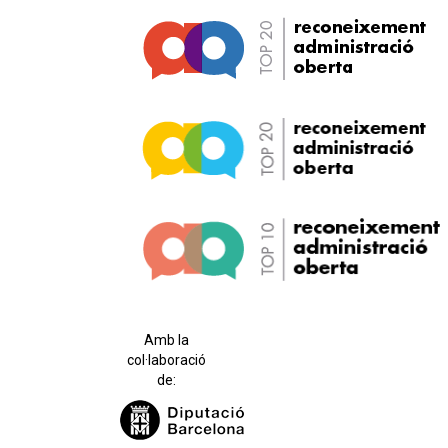
Amb la
col·laboració
de: