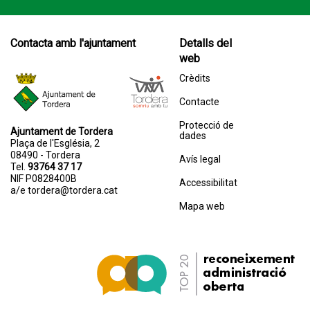
Contacta amb l'ajuntament
Detalls del
web
Crèdits
Contacte
Protecció de
Ajuntament de Tordera
dades
Plaça de l'Església, 2
08490 - Tordera
Avís legal
Tel.
93764 37 17
NIF P0828400B
Accessibilitat
a/e
tordera@tordera.cat
Mapa web