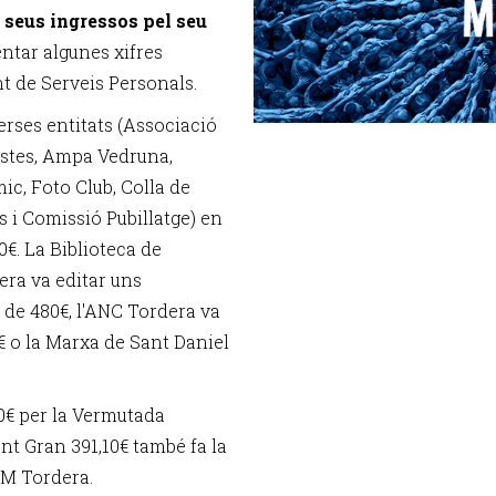
s seus ingressos pel seu
ntar algunes xifres
nt de Serveis Personals.
verses entitats (Associació
estes, Ampa Vedruna,
, Foto Club, Colla de
 i Comissió Pubillatge) en
€. La Biblioteca de
era va editar uns
 de 480€, l'ANC Tordera va
€ o la Marxa de Sant Daniel
0€ per la Vermutada
ent Gran 391,10€ també fa la
EM Tordera.