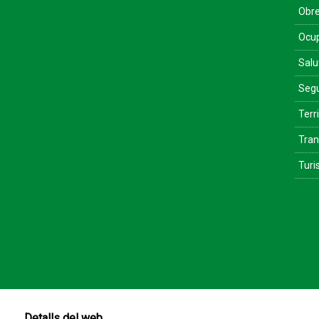
Obre
Ocu
Salu
Segu
Terri
Tran
Tur
Detalls del web