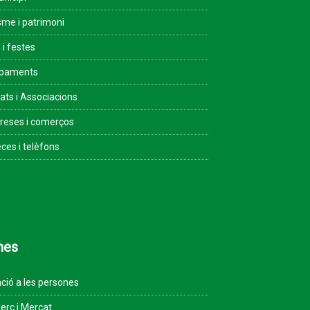
sme i patrimoni
 i festes
ipaments
tats i Associacions
eses i comerços
ces i telèfons
mes
ció a les persones
rç i Mercat