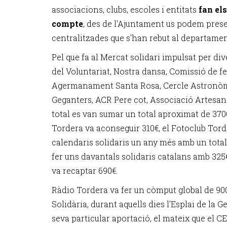
associacions, clubs, escoles i entitats
fan el
compte
, des de l'Ajuntament us podem prese
centralitzades que s'han rebut al departame
Pel que fa al Mercat solidari impulsat per di
del Voluntariat, Nostra dansa, Comissió de f
Agermanament Santa Rosa, Cercle Astronòmic
Geganters, ACR Pere cot, Associació Artesans
total es van sumar un total aproximat de 3700
Tordera va aconseguir 310€, el Fotoclub Tord
calendaris solidaris un any més amb un total
fer uns davantals solidaris catalans amb 325
va recaptar 690€.
Ràdio Tordera va fer un còmput global de 90
Solidària, durant aquells dies l'Esplai de la G
seva particular aportació, el mateix que el C