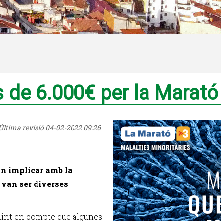
 de 6.000€ per la Marató
Última revisió
04-02-2022 09:26
n implicar amb la
 van ser diverses
nint en compte que algunes