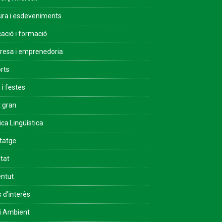
ura i esdeveniments
ació i formació
esa i emprenedoria
rts
 i festes
 gran
ica Lingüística
tatge
ltat
ntut
s d'interès
i Ambient