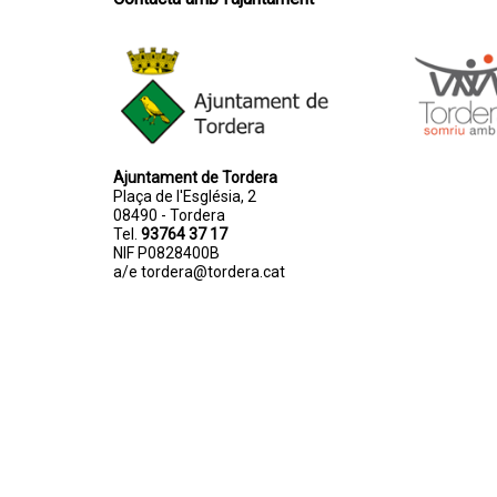
Ajuntament de Tordera
Plaça de l'Església, 2
08490 - Tordera
Tel.
93764 37 17
NIF P0828400B
a/e
tordera@tordera.cat