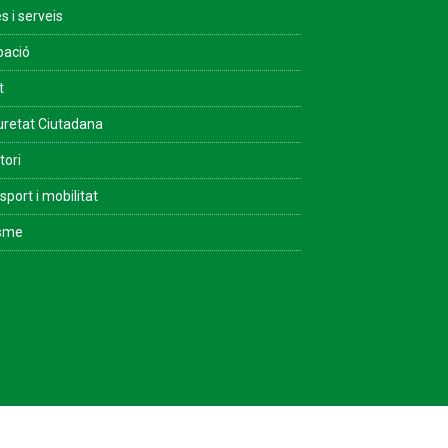
s i serveis
pació
t
retat Ciutadana
tori
sport i mobilitat
isme