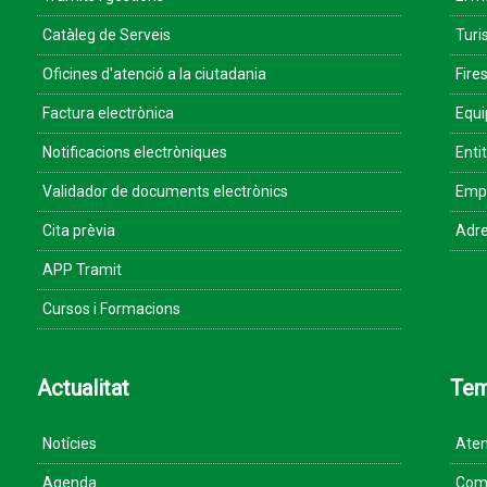
Catàleg de Serveis
Turi
Oficines d'atenció a la ciutadania
Fires
Factura electrònica
Equ
Notificacions electròniques
Enti
Validador de documents electrònics
Empr
Cita prèvia
Adre
APP Tramit
Cursos i Formacions
Actualitat
Te
Notícies
Aten
Agenda
Come