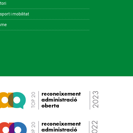
tori
sport i mobilitat
isme