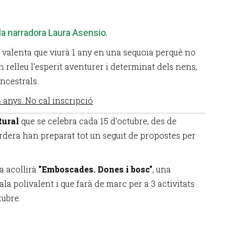
la narradora Laura Asensio.
t valenta que viurà 1 any en una sequoia perquè no
n relleu l'esperit aventurer i determinat dels nens,
ancestrals.
 anys. No cal inscripció
Rural
que se celebra cada 15 d'octubre, des de
ordera han preparat tot un seguit de propostes per
a acollirà
"Emboscades. Dones i bosc"
, una
la polivalent i que farà de marc per a 3 activitats
tubre.