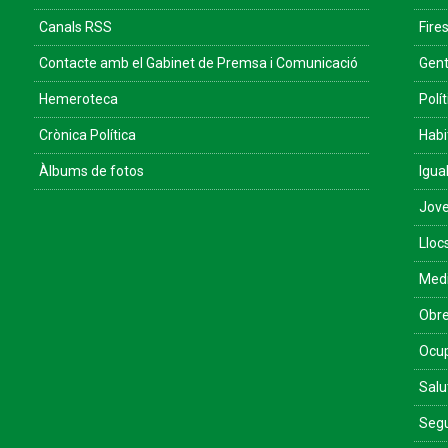
Canals RSS
Fires
Contacte amb el Gabinet de Premsa i Comunicació
Gent
Hemeroteca
Polít
Crònica Política
Habi
Àlbums de fotos
Igua
Jove
Lloc
Med
Obre
Ocu
Salu
Segu