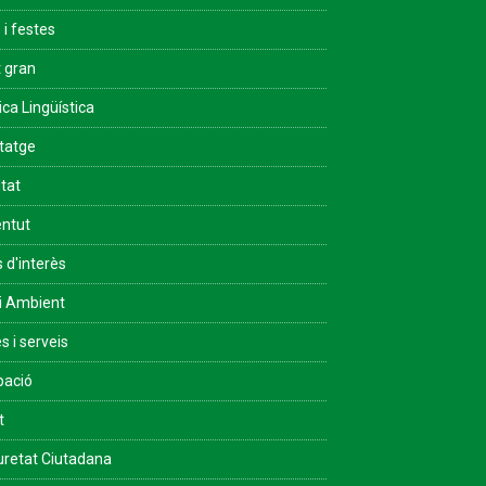
 i festes
 gran
ica Lingüística
tatge
ltat
ntut
s d'interès
i Ambient
s i serveis
pació
t
retat Ciutadana