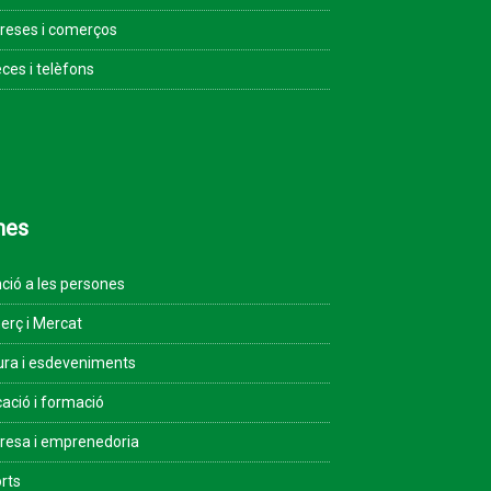
eses i comerços
ces i telèfons
mes
ció a les persones
rç i Mercat
ura i esdeveniments
ació i formació
esa i emprenedoria
rts