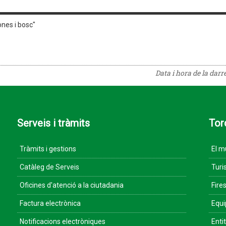
ones i bosc"
Data i hora de la darr
Serveis i tràmits
Tor
Tràmits i gestions
El m
Catàleg de Serveis
Turi
Oficines d'atenció a la ciutadania
Fires
Factura electrònica
Equ
Notificacions electròniques
Enti