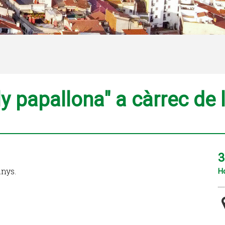
ly papallona" a càrrec de
3
anys.
Ho