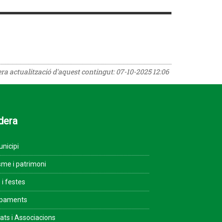
era actualització d'aquest contingut:
07-10-2025 12:06
dera
unicipi
sme i patrimoni
 i festes
ipaments
tats i Associacions