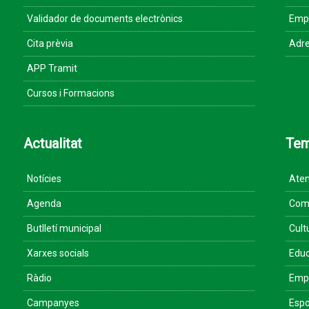
Validador de documents electrònics
Empr
Cita prèvia
Adre
APP Tramit
Cursos i Formacions
Actualitat
Te
Notícies
Aten
Agenda
Come
Butlletí municipal
Cult
Xarxes socials
Educ
Ràdio
Empr
Campanyes
Espo