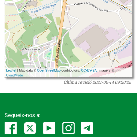
Leaflet
| Map data ©
OpenStreetMap
contributors,
CC-BY-SA
, Imagery ©
CloudMade
Última revisió
2021-06-14 09:20:25
Segueix-nos a: