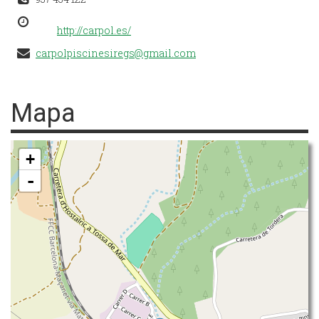
http://carpol.es/
carpolpiscinesiregs@gmail.com
Mapa
+
-