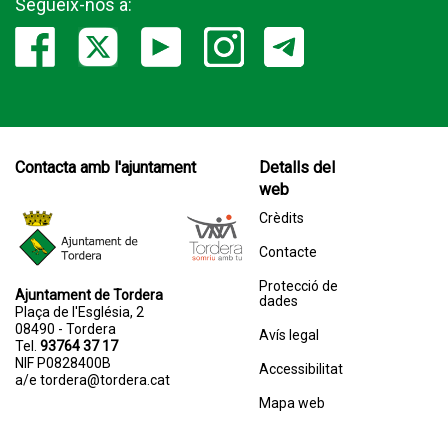
Segueix-nos a:
Contacta amb l'ajuntament
Detalls del
web
Crèdits
Contacte
Protecció de
Ajuntament de Tordera
dades
Plaça de l'Església, 2
08490 - Tordera
Avís legal
Tel.
93764 37 17
NIF P0828400B
Accessibilitat
a/e
tordera@tordera.cat
Mapa web