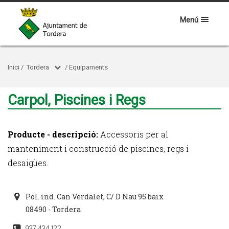
Menú
Inici
/
Tordera
/
Equipaments
Carpol, Piscines i Regs
Producte - descripció:
Accessoris per al
manteniment i construcció de piscines, regs i
desaigües.
Pol. ind. Can Verdalet, C/ D Nau 95 baix
08490 - Tordera
937 434 122