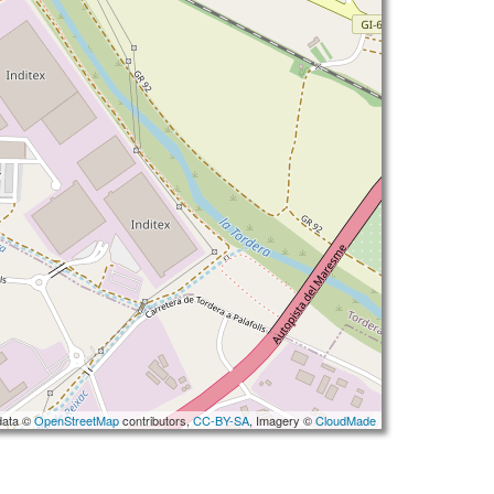
data ©
OpenStreetMap
contributors,
CC-BY-SA
, Imagery ©
CloudMade