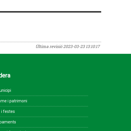
Última revisió
2023-03-23 13:10:17
dera
unicipi
sme i patrimoni
 i festes
ipaments