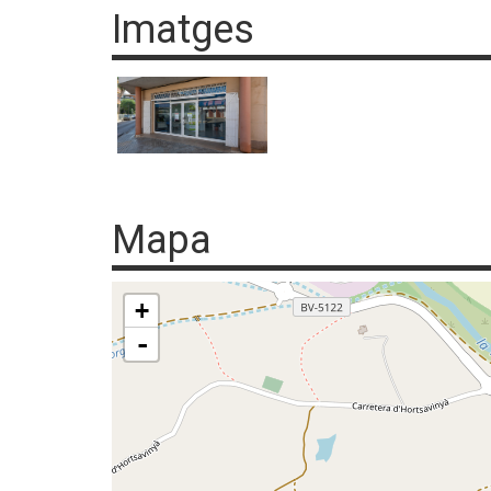
Imatges
Mapa
+
-