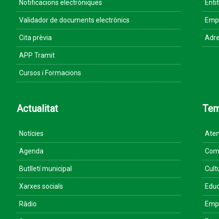
Notificacions electròniques
Enti
Validador de documents electrònics
Empr
Cita prèvia
Adre
APP Tramit
Cursos i Formacions
Actualitat
Te
Notícies
Aten
Agenda
Come
Butlletí municipal
Cult
Xarxes socials
Educ
Ràdio
Empr