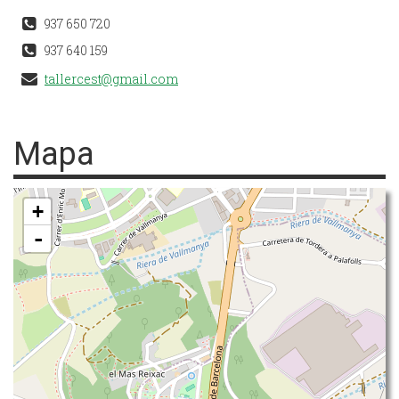
937 650 720
937 640 159
tallercest@gmail.com
Mapa
+
-