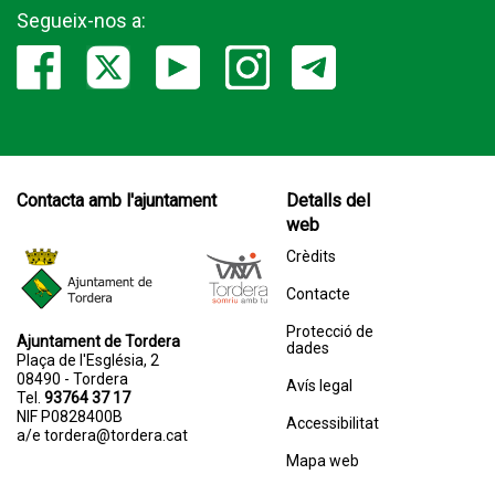
Segueix-nos a:
Contacta amb l'ajuntament
Detalls del
web
Crèdits
Contacte
Protecció de
Ajuntament de Tordera
dades
Plaça de l'Església, 2
08490 - Tordera
Avís legal
Tel.
93764 37 17
NIF P0828400B
Accessibilitat
a/e
tordera@tordera.cat
Mapa web