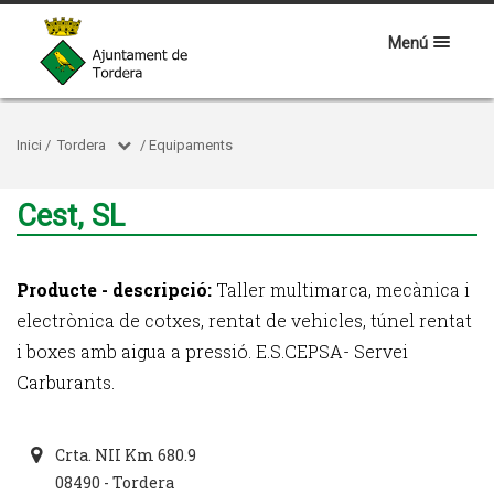
Menú
Inici
/
Tordera
/
Equipaments
Cest, SL
Producte - descripció:
Taller multimarca, mecànica i
electrònica de cotxes, rentat de vehicles, túnel rentat
i boxes amb aigua a pressió. E.S.CEPSA- Servei
Carburants.
Crta. NII Km 680.9
08490 - Tordera