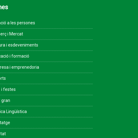
mes
ció a les persones
rç i Mercat
ura i esdeveniments
ació i formació
esa i emprenedoria
rts
 i festes
 gran
ica Lingüística
tatge
ltat