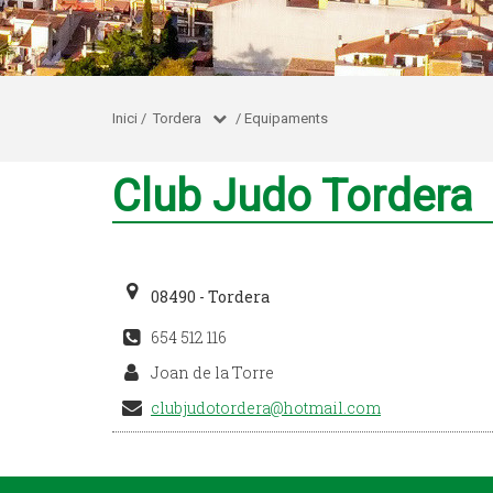
Inici
/
Tordera
/
Equipaments
Club Judo Tordera
08490 - Tordera
654 512 116
Joan de la Torre
clubjudotordera@hotmail.com