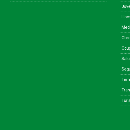
Jove
Lloc
Med
Obre
Ocu
Salu
Segu
Terri
Tran
Tur