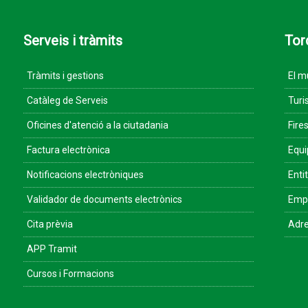
Serveis i tràmits
Tor
Tràmits i gestions
El m
Catàleg de Serveis
Turi
Oficines d'atenció a la ciutadania
Fires
Factura electrònica
Equ
Notificacions electròniques
Enti
Validador de documents electrònics
Empr
Cita prèvia
Adre
APP Tramit
Cursos i Formacions