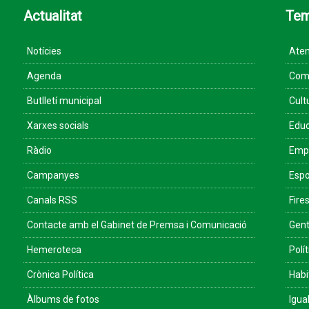
Actualitat
Te
Notícies
Aten
Agenda
Come
Butlletí municipal
Cult
Xarxes socials
Educ
Ràdio
Empr
Campanyes
Espo
Canals RSS
Fires
Contacte amb el Gabinet de Premsa i Comunicació
Gent
Hemeroteca
Polít
Crònica Política
Habi
Àlbums de fotos
Igua