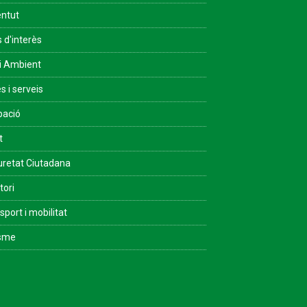
ntut
s d'interès
i Ambient
s i serveis
pació
t
retat Ciutadana
tori
sport i mobilitat
isme