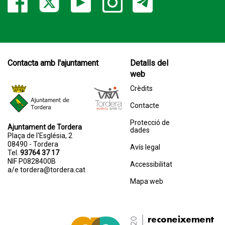
Contacta amb l'ajuntament
Detalls del
web
Crèdits
Contacte
Protecció de
Ajuntament de Tordera
dades
Plaça de l'Església, 2
08490 - Tordera
Avís legal
Tel.
93764 37 17
NIF P0828400B
Accessibilitat
a/e
tordera@tordera.cat
Mapa web