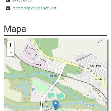
93 765 03 68
ferreteria@grupsalicru.cat
Mapa
+
-