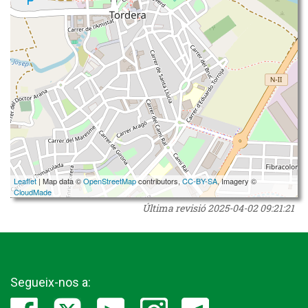
Leaflet
| Map data ©
OpenStreetMap
contributors,
CC-BY-SA
, Imagery ©
CloudMade
Última revisió
2025-04-02 09:21:21
Segueix-nos a: