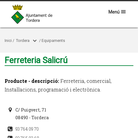
Menú
Inici
/
Tordera
/
Equipaments
Ferreteria Salicrú
Producte - descripció:
Ferreteria, comercial,
Instal·lacions, programació i electrònica.
C/ Puigvert, 71
08490 - Tordera
93 764 09 70