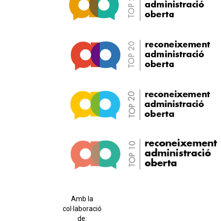
Amb la
col·laboració
de: