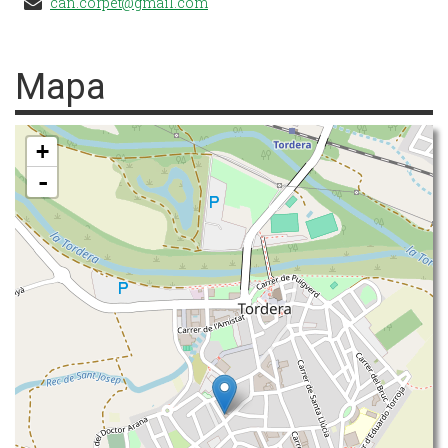
can.corpet@gmail.com
Mapa
+
-