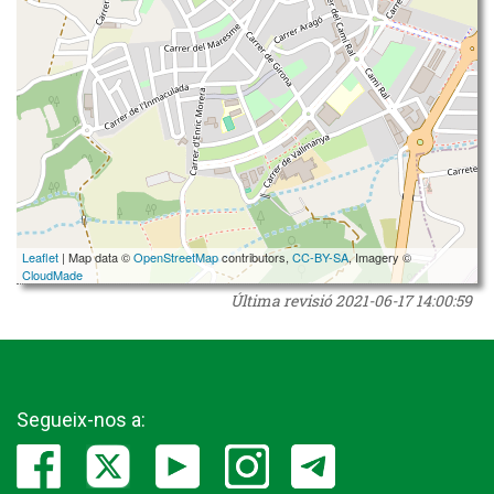
Leaflet
| Map data ©
OpenStreetMap
contributors,
CC-BY-SA
, Imagery ©
CloudMade
Última revisió
2021-06-17 14:00:59
Segueix-nos a: