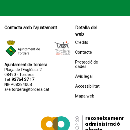
Contacta amb l'ajuntament
Detalls del
web
Crèdits
Contacte
Protecció de
Ajuntament de Tordera
dades
Plaça de l'Església, 2
08490 - Tordera
Avís legal
Tel.
93764 37 17
NIF P0828400B
Accessibilitat
a/e
tordera@tordera.cat
Mapa web