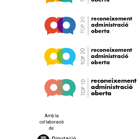
Amb la
col·laboració
de: