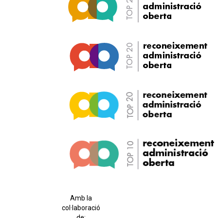
Amb la
col·laboració
de: