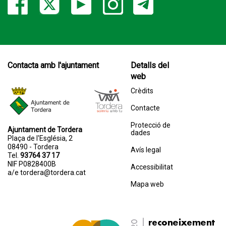
Contacta amb l'ajuntament
Detalls del
web
Crèdits
Contacte
Protecció de
Ajuntament de Tordera
dades
Plaça de l'Església, 2
08490 - Tordera
Avís legal
Tel.
93764 37 17
NIF P0828400B
Accessibilitat
a/e
tordera@tordera.cat
Mapa web