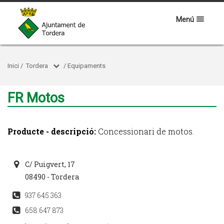
Menú
Inici
/
Tordera
/
Equipaments
FR Motos
Producte - descripció:
Concessionari de motos.
C/ Puigvert, 17
08490 - Tordera
937 645 363
658 647 873