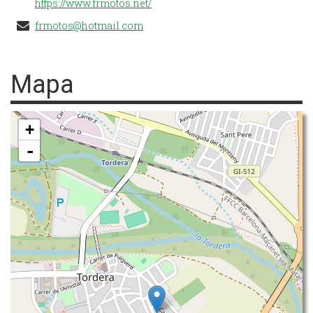
https://www.frmotos.net/
frmotos@hotmail.com
Mapa
+
-