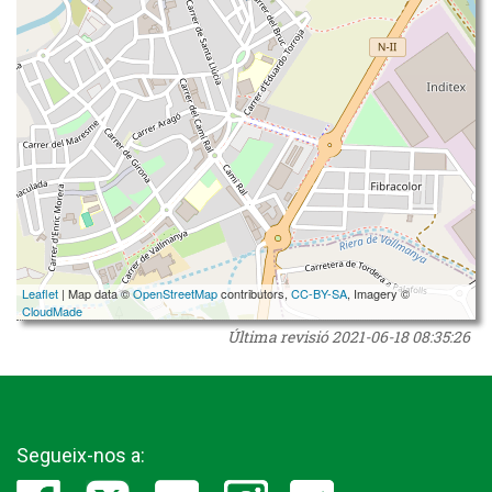
Leaflet
| Map data ©
OpenStreetMap
contributors,
CC-BY-SA
, Imagery ©
CloudMade
Última revisió
2021-06-18 08:35:26
Segueix-nos a: