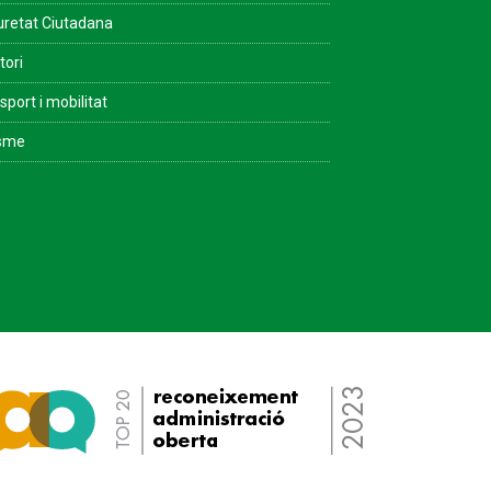
retat Ciutadana
tori
sport i mobilitat
isme