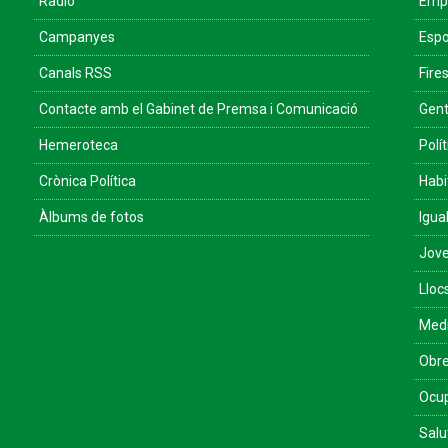
Ràdio
Empr
Campanyes
Espo
Canals RSS
Fires
Contacte amb el Gabinet de Premsa i Comunicació
Gent
Hemeroteca
Polít
Crònica Política
Habi
Àlbums de fotos
Igua
Jove
Lloc
Med
Obre
Ocu
Salu