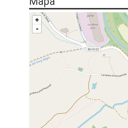
Mapa
+
-