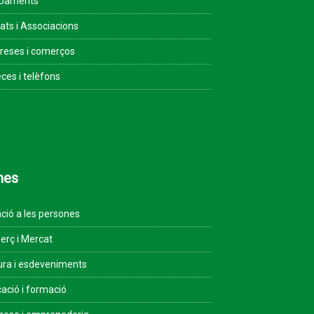
ipaments
tats i Associacions
eses i comerços
ces i telèfons
mes
ció a les persones
rç i Mercat
ura i esdeveniments
ació i formació