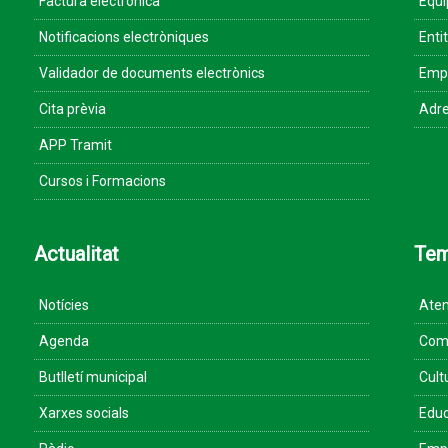
Factura electrònica
Equ
Notificacions electròniques
Enti
Validador de documents electrònics
Empr
Cita prèvia
Adre
APP Tramit
Cursos i Formacions
Actualitat
Te
Notícies
Aten
Agenda
Come
Butlletí municipal
Cult
Xarxes socials
Educ