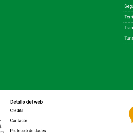
Segu
Terri
Tran
Tur
Detalls del web
Crèdits
Contacte
Protecció de dades