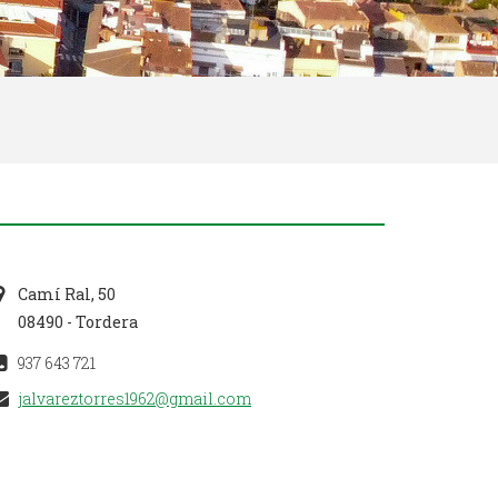
Camí Ral, 50
08490 - Tordera
937 643 721
jalvareztorres1962@gmail.com