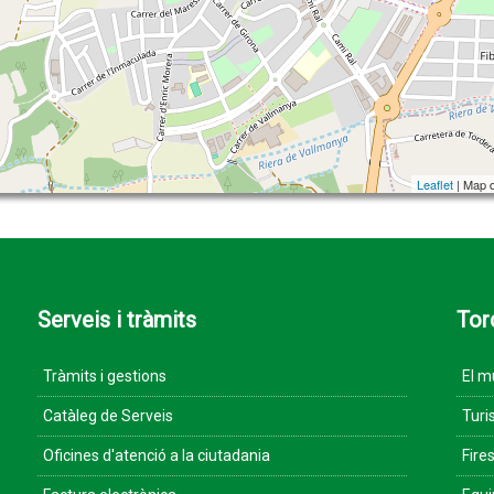
Leaflet
| Map 
Serveis i tràmits
Tor
Tràmits i gestions
El m
Catàleg de Serveis
Turi
Oficines d'atenció a la ciutadania
Fires