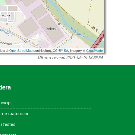
data ©
OpenStreetMap
contributors,
CC-BY-SA
, Imagery ©
CloudMade
Última revisió
2021-06-19 18:55:54
dera
unicipi
sme i patrimoni
 i festes