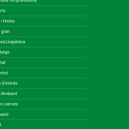
esa i emprenedoria
rts
 i festes
 gran
ica Lingüística
tatge
ltat
ntut
s d'interès
i Ambient
s i serveis
pació
t