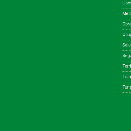
Lloc
Med
Obre
Ocu
Salu
Segu
Terri
Tran
Tur