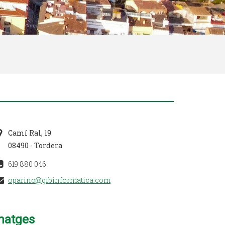
Camí Ral, 19
08490 - Tordera
619 880 046
oparino@gibinformatica.com
matges