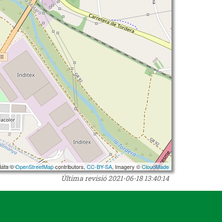
data ©
OpenStreetMap
contributors,
CC-BY-SA
, Imagery ©
CloudMade
Última revisió
2021-06-18 13:40:14