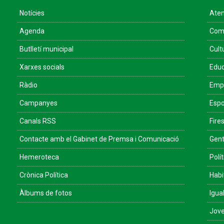
Notícies
Aten
Agenda
Come
Butlletí municipal
Cult
Xarxes socials
Educ
Ràdio
Empr
Campanyes
Espo
Canals RSS
Fires
Contacte amb el Gabinet de Premsa i Comunicació
Gent
Hemeroteca
Polít
Crònica Política
Habi
Àlbums de fotos
Igua
Jove