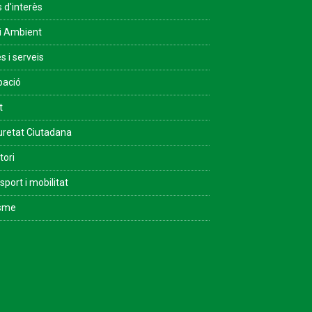
s d'interès
i Ambient
s i serveis
pació
t
retat Ciutadana
tori
sport i mobilitat
isme