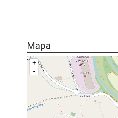
Mapa
+
-