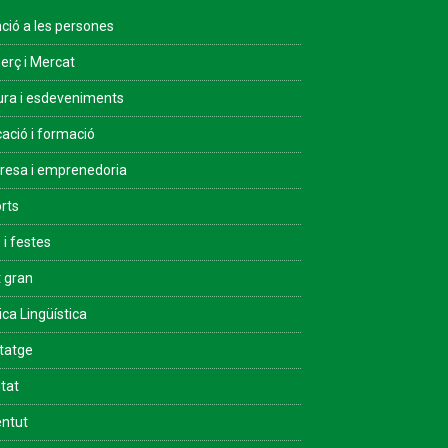
ció a les persones
rç i Mercat
ura i esdeveniments
ació i formació
esa i emprenedoria
rts
 i festes
 gran
ica Lingüística
tatge
ltat
ntut