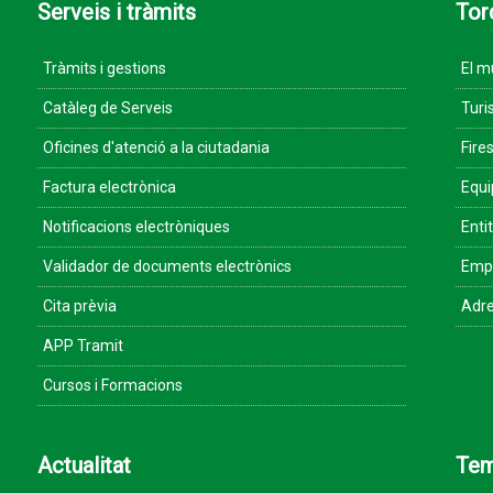
Serveis i tràmits
Tor
Tràmits i gestions
El m
Catàleg de Serveis
Turi
Oficines d'atenció a la ciutadania
Fires
Factura electrònica
Equ
Notificacions electròniques
Enti
Validador de documents electrònics
Empr
Cita prèvia
Adre
APP Tramit
Cursos i Formacions
Actualitat
Te