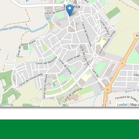
Leaflet
| Map 