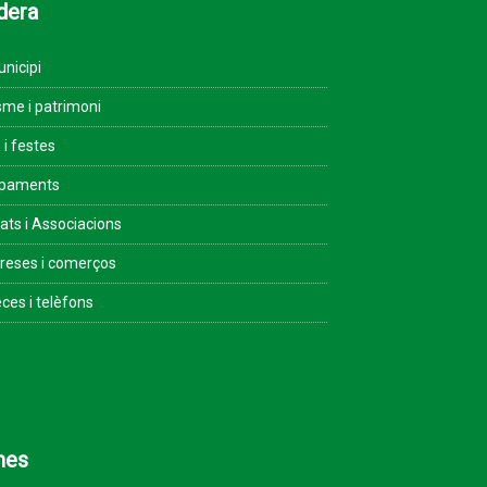
dera
unicipi
sme i patrimoni
 i festes
ipaments
tats i Associacions
eses i comerços
ces i telèfons
mes