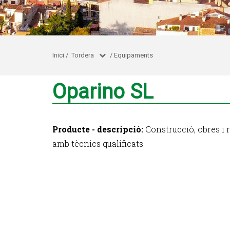
Inici
/
Tordera
/
Equipaments
Oparino SL
Producte - descripció:
Construcció, obres i r
amb tècnics qualificats.