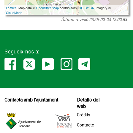
Leaflet
| Map data ©
OpenStreetMap
contributors,
CC-BY-SA
, Imagery ©
CloudMade
Última revisió
2026-02-24 12:02:53
Segueix-nos a:
Contacta amb l'ajuntament
Detalls del
web
Crèdits
Contacte