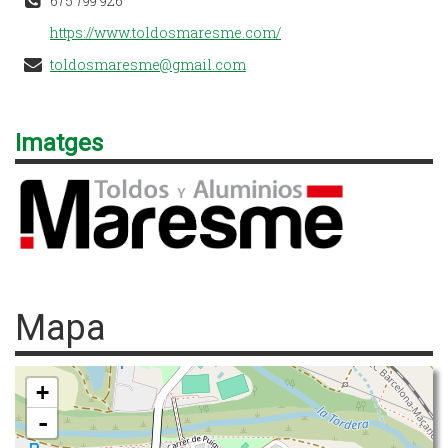
675 799 926
https://www.toldosmaresme.com/
toldosmaresme@gmail.com
Imatges
Mapa
+
-