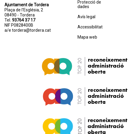
Protecció de
Ajuntament de Tordera
dades
Plaça de l'Església, 2
08490 - Tordera
Avís legal
Tel.
93764 37 17
NIF P0828400B
Accessibilitat
a/e
tordera@tordera.cat
Mapa web