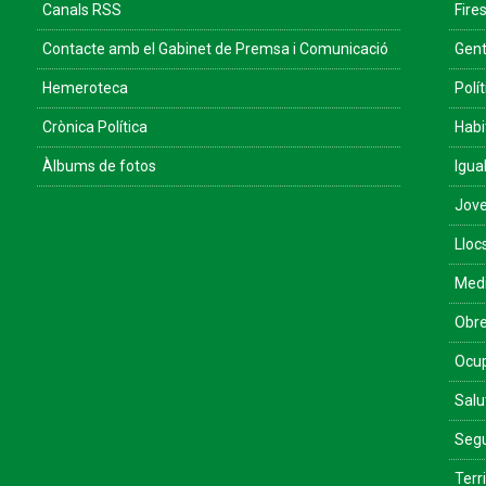
Canals RSS
Fires
Contacte amb el Gabinet de Premsa i Comunicació
Gent
Hemeroteca
Polít
Crònica Política
Habi
Àlbums de fotos
Igua
Jove
Lloc
Med
Obre
Ocu
Salu
Segu
Terri