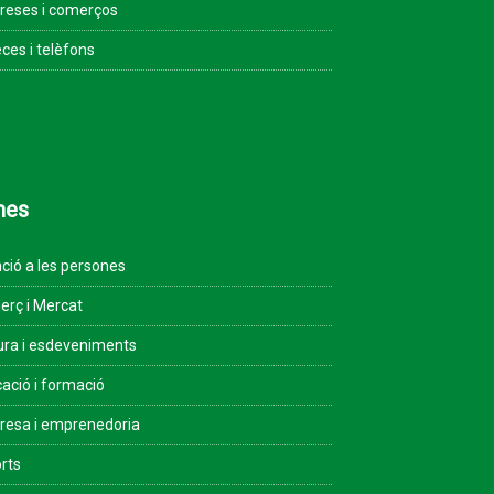
eses i comerços
ces i telèfons
mes
ció a les persones
rç i Mercat
ura i esdeveniments
ació i formació
esa i emprenedoria
rts