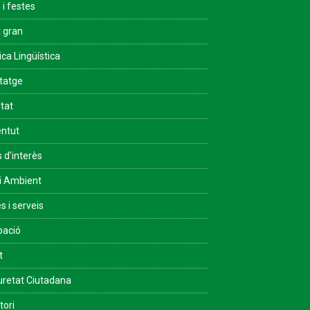
 i festes
 gran
ica Lingüística
tatge
ltat
ntut
s d'interès
i Ambient
s i serveis
pació
t
retat Ciutadana
tori