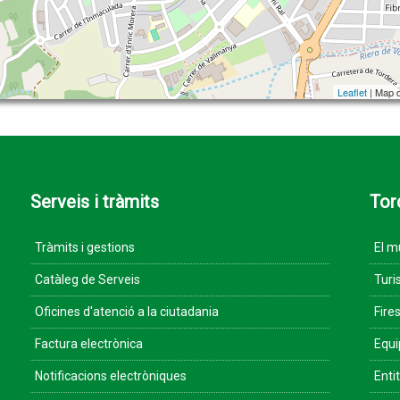
Leaflet
| Map 
Serveis i tràmits
Tor
Tràmits i gestions
El m
Catàleg de Serveis
Turi
Oficines d'atenció a la ciutadania
Fires
Factura electrònica
Equ
Notificacions electròniques
Enti