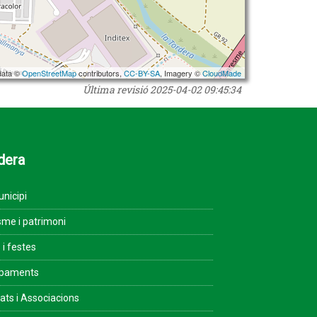
data ©
OpenStreetMap
contributors,
CC-BY-SA
, Imagery ©
CloudMade
Última revisió
2025-04-02 09:45:34
dera
unicipi
sme i patrimoni
 i festes
ipaments
tats i Associacions