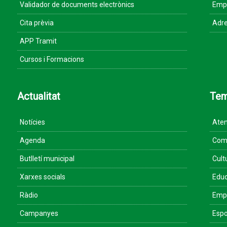
Validador de documents electrònics
Empr
Cita prèvia
Adre
APP Tramit
Cursos i Formacions
Actualitat
Te
Notícies
Aten
Agenda
Come
Butlletí municipal
Cult
Xarxes socials
Educ
Ràdio
Empr
Campanyes
Espo