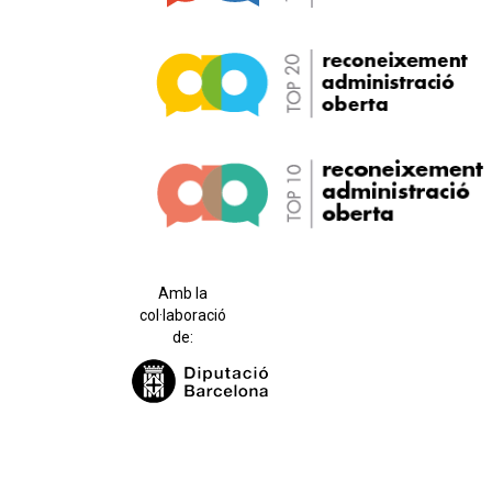
Amb la
col·laboració
de: