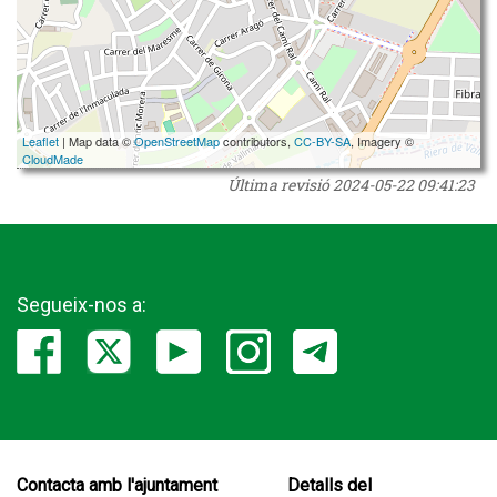
Leaflet
| Map data ©
OpenStreetMap
contributors,
CC-BY-SA
, Imagery ©
CloudMade
Última revisió
2024-05-22 09:41:23
Segueix-nos a:
Contacta amb l'ajuntament
Detalls del