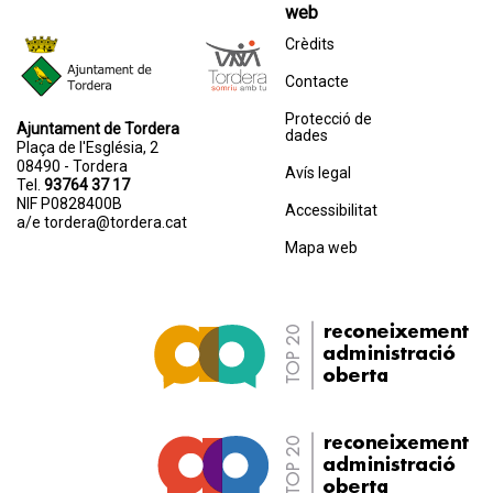
web
Crèdits
Contacte
Protecció de
Ajuntament de Tordera
dades
Plaça de l'Església, 2
08490 - Tordera
Avís legal
Tel.
93764 37 17
NIF P0828400B
Accessibilitat
a/e
tordera@tordera.cat
Mapa web