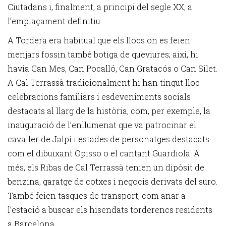
Ciutadans i, finalment, a principi del segle XX, a
l’emplaçament definitiu.
A Tordera era habitual que els llocs on es feien
menjars fossin també botiga de queviures; així, hi
havia Can Mes, Can Pocalló, Can Gratacós o Can Silet.
A Cal Terrassà tradicionalment hi han tingut lloc
celebracions familiars i esdeveniments socials
destacats al llarg de la història, com, per exemple, la
inauguració de l’enllumenat que va patrocinar el
cavaller de Jalpí i estades de personatges destacats
com el dibuixant Opisso o el cantant Guardiola. A
més, els Ribas de Cal Terrassà tenien un dipòsit de
benzina, garatge de cotxes i negocis derivats del suro.
També feien tasques de transport, com anar a
l’estació a buscar els hisendats torderencs residents
a Barcelona.