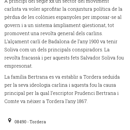
A principi del segle xx un sector del moviment
carlista va voler aprofitar la conjuntura política de la
pèrdua de les colònies espanyoles per imposar-se al
govern i a un sistema àmpliament qüestionat, tot
promovent una revolta general dels carlins.
L’alçament carlí de Badalona de l’any 1900 va tenir
Soliva com un dels principals conspiradors. La
revolta fracassà i per aquests fets Salvador Soliva fou
empresonat.
La família Bertrana es va establir a Tordera seduïda
per la seva ideologia carlina i aquesta fou la causa
principal per la qual l’escriptor Prudenci Bertrana i
Comte va néixer a Tordera l'any 1867.
08490 - Tordera