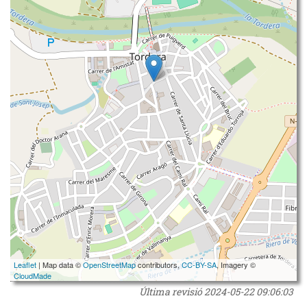
Leaflet
| Map data ©
OpenStreetMap
contributors,
CC-BY-SA
, Imagery ©
CloudMade
Última revisió
2024-05-22 09:06:03