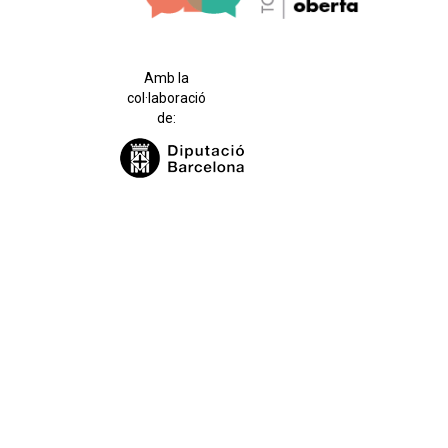
Amb la
col·laboració
de: