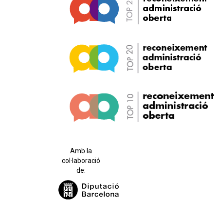
Amb la
col·laboració
de: