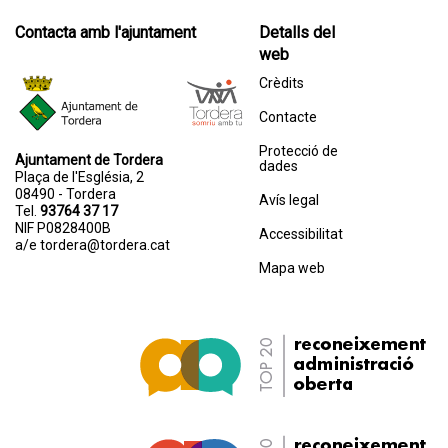
Contacta amb l'ajuntament
Detalls del
web
Crèdits
Contacte
Protecció de
Ajuntament de Tordera
dades
Plaça de l'Església, 2
08490 - Tordera
Avís legal
Tel.
93764 37 17
NIF P0828400B
Accessibilitat
a/e
tordera@tordera.cat
Mapa web