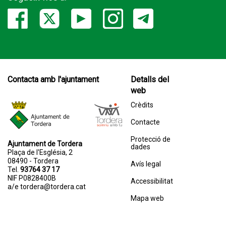
Contacta amb l'ajuntament
Detalls del
web
Crèdits
Contacte
Protecció de
Ajuntament de Tordera
dades
Plaça de l'Església, 2
08490 - Tordera
Avís legal
Tel.
93764 37 17
NIF P0828400B
Accessibilitat
a/e
tordera@tordera.cat
Mapa web