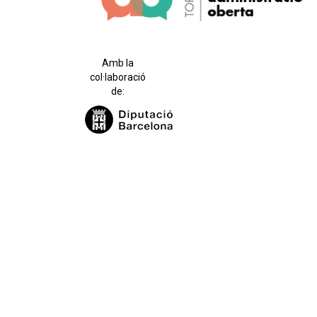
Amb la
col·laboració
de: