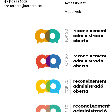
NIF P0828400B
Accessibilitat
a/e
tordera@tordera.cat
Mapa web